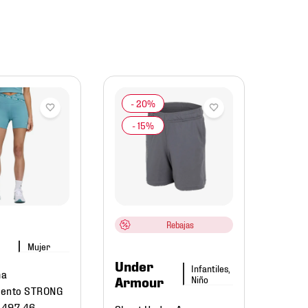
Ree
Short
Hombr
Rebajas
$
999
.
0
$
59
Mujer
Under
Infantiles,
ma
Niño
Armour
iento STRONG
8497 46