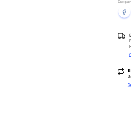
P
P
C
D
Si
C