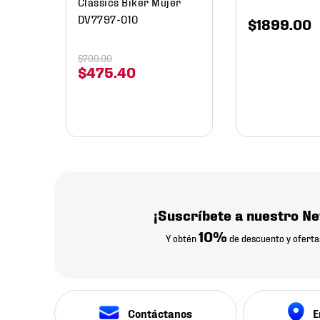
Classics Biker Mujer
DV7797-010
$
1899
.
00
$
799
.
00
$
475
.
40
¡Suscríbete a nuestro Ne
10%
Y obtén
de descuento y oferta
Contáctanos
E