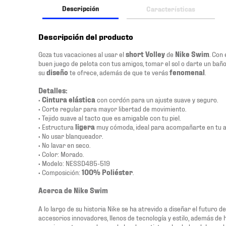
Descripción
Características
Descripción del producto
Goza tus vacaciones al usar el
short Volley
de
Nike Swim
. Con
buen juego de pelota con tus amigos, tomar el sol o darte un baño 
su
diseño
te ofrece, además de que te verás
fenomenal
.
Detalles:
•
Cintura elástica
con cordón para un ajuste suave y seguro.
• Corte regular para mayor libertad de movimiento.
• Tejido suave al tacto que es amigable con tu piel.
• Estructura
ligera
muy cómoda, ideal para acompañarte en tu act
• No usar blanqueador.
• No lavar en seco.
• Color: Morado.
• Modelo: NESSD485-519
• Composición:
100% Poliéster
.
Acerca de Nike Swim
A lo largo de su historia Nike se ha atrevido a diseñar el futuro 
accesorios innovadores, llenos de tecnología y estilo, además de