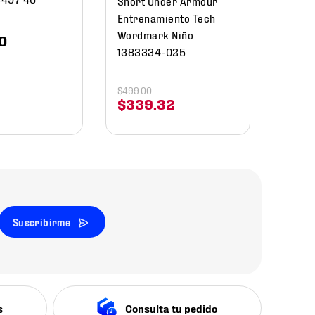
Short Under Armour
Entrenamiento Tech
Wordmark Niño
0
1383334-025
$
499
.
00
$
339
.
32
Suscribirme
s
Consulta tu pedido