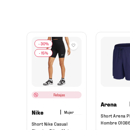
mbre
tials
re
Rebajas
Arena
Nike
Mujer
Short Arena Pl
Hombre 0108
Short Nike Casual