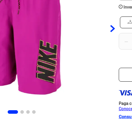
Inve
－
Consul