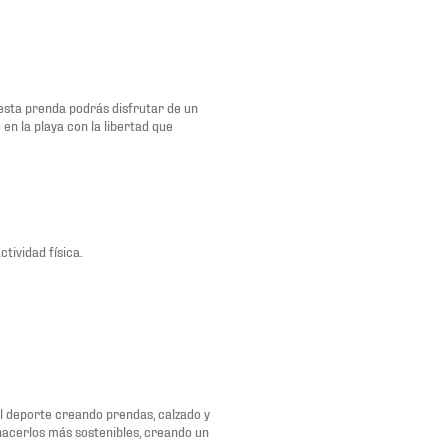
 esta prenda podrás disfrutar de un
en la playa con la libertad que
ividad física.
del deporte creando prendas, calzado y
 hacerlos más sostenibles, creando un