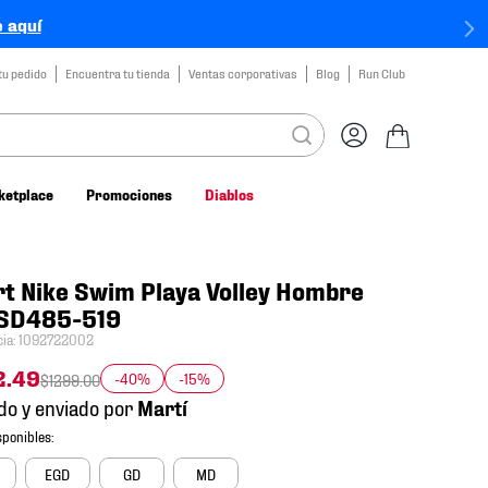
 aquí
tu pedido
Encuentra tu tienda
Ventas corporativas
Blog
Run Club
ketplace
Promociones
Diablos
t Nike Swim Playa Volley Hombre
SD485-519
cia
:
1092722002
2
.
49
-40%
-15%
$
1299
.
00
do y enviado por
EGD
GD
MD