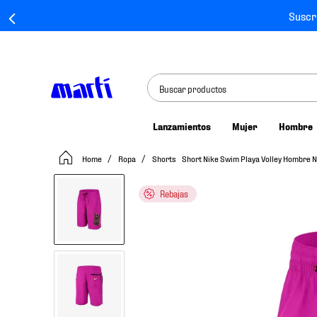
Suscr
Buscar productos
Lanzamientos
Mujer
Hombre
TÉRMINOS MÁS BUSCADOS
Ropa
Shorts
Short Nike Swim Playa Volley Hombre
1
.
tenis mujer
2
.
tenis hombre
Rebajas
3
.
tenis
4
.
tenis futbol
5
.
jersey
6
.
mochila
7
.
chivas