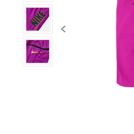
8
.
mochilas
9
.
tenis niño
10
.
tenis nike