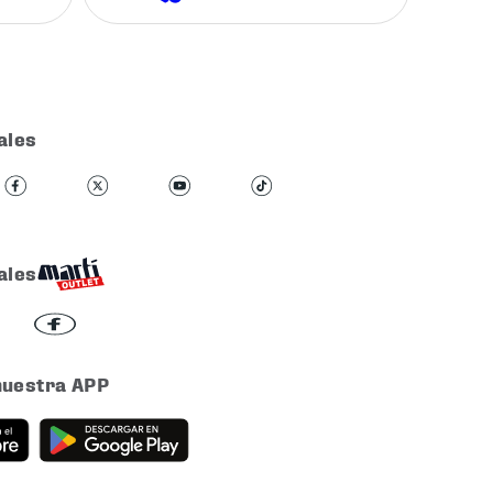
ales
ales
nuestra APP