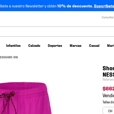
íbete a nuestro Newsletter y obtén
10% de descuento.
Suscríbete
Consulta 
Infantiles
Calzado
Deportes
Marcas
Casual
Mar
 NESSD485-519
Shor
NES
Referen
$
66
Vendi
CH