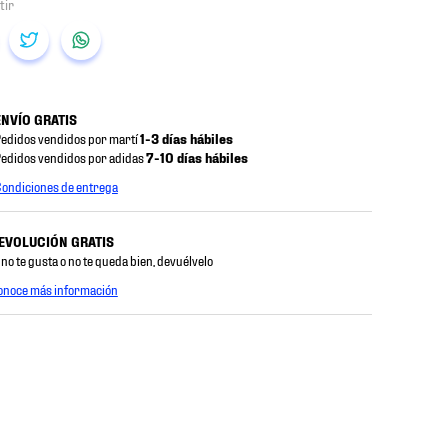
ENVÍO GRATIS
edidos vendidos por martí
1-3 días hábiles
edidos vendidos por adidas
7-10 días hábiles
ondiciones de entrega
EVOLUCIÓN GRATIS
 no te gusta o no te queda bien, devuélvelo
onoce más información