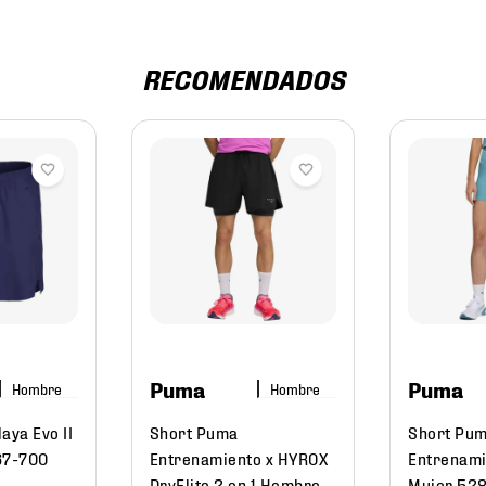
RECOMENDADOS
Puma
Puma
Hombre
Hombre
aya Evo II
Short Puma
Short Pu
67-700
Entrenamiento x HYROX
Entrenam
DryElite 2 en 1 Hombre
Mujer 52