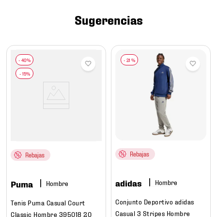
7
.
mochilas
Sugerencias
8
.
chivas
9
.
tenis niño
10
.
tenis nike
-
21 %
Rebajas
Rebajas
adidas
Hombre
Puma
Hombre
Conjunto Deportivo adidas
Tenis Puma Casual Court
Casual 3 Stripes Hombre
Classic Hombre 395018 20