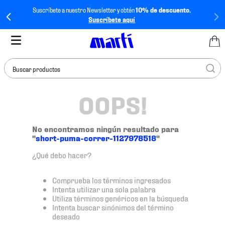
Suscríbete a nuestro Newsletter y obtén
10% de descuento.
Suscríbete aquí
Buscar productos
OOPS!
TÉRMINOS MÁS
BUSCADOS
1
.
tenis mujer
No encontramos ningún resultado para
"
short-puma-correr-1127978518
"
2
.
tenis hombre
¿Qué debo hacer?
3
.
tenis
4
.
tenis futbol
Comprueba los términos ingresados
Intenta utilizar una sola palabra
5
.
mochila
Utiliza términos genéricos en la búsqueda
Intenta buscar sinónimos del término
6
.
jersey
deseado