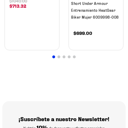
$
1049
.
00
Short Under Armour
$
713
.
32
Entrenamiento HeatGear
Biker Mujer 6009998-008
$
699
.
00
¡Suscríbete a nuestro Newsletter!
10%
Y obtén
de descuento y ofertas especiales