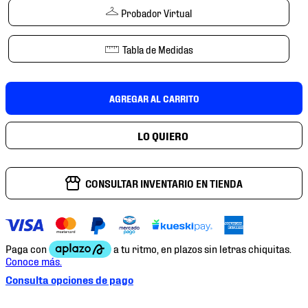
7
.
chivas
Probador Virtual
8
.
mochilas
Tabla de Medidas
9
.
tenis niño
10
.
tenis nike
AGREGAR AL CARRITO
CONSULTAR INVENTARIO EN TIENDA
Consulta opciones de pago