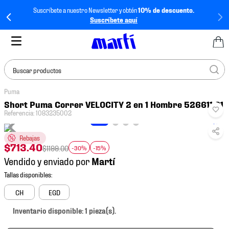
Suscríbete a nuestro Newsletter y obtén
10% de descuento.
Suscríbete aquí
Buscar productos
Puma
TÉRMINOS MÁS
Short Puma Correr VELOCITY 2 en 1 Hombre 526611 01
BUSCADOS
Referencia
:
1083235002
1
.
tenis mujer
Rebajas
2
.
tenis hombre
$
713
.
40
$
1199
.
00
-30%
-15%
Vendido y enviado por
3
.
tenis
4
.
tenis futbol
CH
EGD
5
.
jersey
Inventario disponible: 1 pieza(s).
6
.
mochila