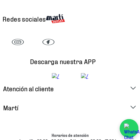
Redes sociales
Descarga nuestra APP
Atención al cliente
Factura Electrónica
Martí
Preguntas Frecuentes
Historia
Métodos de Pago
Ubica tu Tienda
Horarios de atención
Cambios y Devoluciones