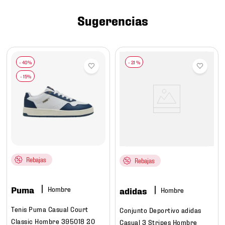
7
.
mochilas
Sugerencias
8
.
chivas
9
.
tenis niño
10
.
tenis nike
-
21 %
Rebajas
Rebajas
Puma
Hombre
adidas
Hombre
Tenis Puma Casual Court
Conjunto Deportivo adidas
Classic Hombre 395018 20
Casual 3 Stripes Hombre