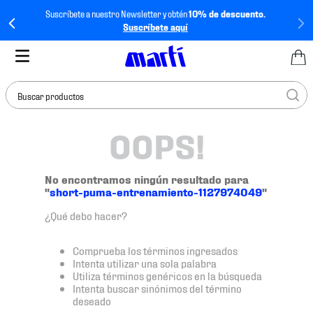
Suscríbete a nuestro Newsletter y obtén
10% de descuento.
Suscríbete aquí
Buscar productos
OOPS!
TÉRMINOS MÁS
BUSCADOS
1
.
tenis mujer
No encontramos ningún resultado para
"
short-puma-entrenamiento-1127974049
"
2
.
tenis hombre
¿Qué debo hacer?
3
.
tenis
4
.
tenis futbol
Comprueba los términos ingresados
Intenta utilizar una sola palabra
5
.
jersey
Utiliza términos genéricos en la búsqueda
Intenta buscar sinónimos del término
6
.
mochila
deseado