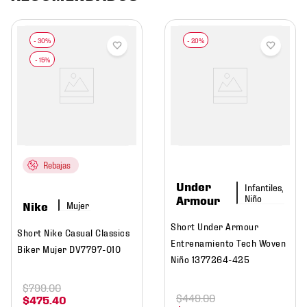
Rebajas
Under
Infantiles,
Niño
Armour
Nike
Mujer
Short Under Armour
Short Nike Casual Classics
Entrenamiento Tech Woven
Biker Mujer DV7797-010
Niño 1377264-425
$
799
.
00
$
449
.
00
$
475
.
40