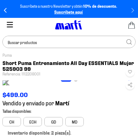
Suscríbete a nuestro Newsletter y obtén
10% de descuento.
Suscríbete aquí
Buscar productos
Puma
TÉRMINOS MÁS
Short Puma Entrenamiento All Day ESSENTIALS Mujer
BUSCADOS
525903 99
Referencia
:
1112208001
1
.
tenis mujer
2
.
tenis hombre
$
499
.
00
3
.
tenis
Vendido y enviado por
4
.
tenis futbol
5
.
jersey
CH
ECH
GD
MD
6
.
mochila
Inventario disponible: 2 pieza(s).