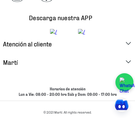
Descarga nuestra APP
Atención al cliente
Factura Electrónica
Martí
Preguntas Frecuentes
Historia
Métodos de Pago
Ubica tu Tienda
Horarios de atención
Cambios y Devoluciones
Lun a Vie: 08:00 - 20:00 hrs Sáb y Dom: 09:00 - 17:00 hrs
Aviso de Privacidad
Contacto
Términos y Condiciones
© 2021 Martí. All rights reserved.
Condiciones de Entrega
Promociones
Condiciones de Entrega y Devolución Marketplace