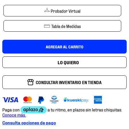
7
.
chivas
Probador Virtual
8
.
mochilas
9
.
tenis niño
Tabla de Medidas
10
.
tenis nike
AGREGAR AL CARRITO
CONSULTAR INVENTARIO EN TIENDA
Consulta opciones de pago