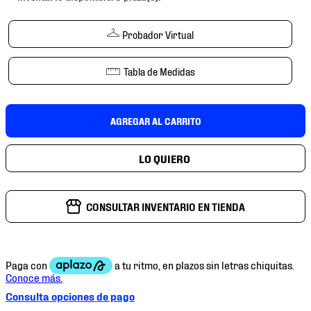
7
.
mochilas
8
.
chivas
Probador Virtual
9
.
tenis niño
Tabla de Medidas
10
.
tenis nike
AGREGAR AL CARRITO
CONSULTAR INVENTARIO EN TIENDA
Consulta opciones de pago