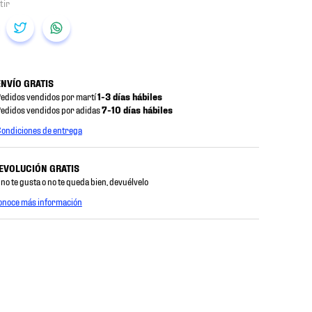
ENVÍO GRATIS
edidos vendidos por martí
1-3 días hábiles
edidos vendidos por adidas
7-10 días hábiles
ondiciones de entrega
EVOLUCIÓN GRATIS
 no te gusta o no te queda bien, devuélvelo
onoce más información