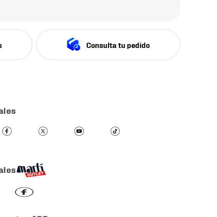
s
Consulta tu pedido
ales
ales