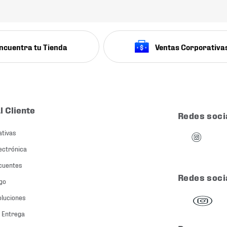
ncuentra tu Tienda
Ventas Corporativa
l Cliente
Redes soci
ativas
ectrónica
cuentes
Redes soci
go
oluciones
 Entrega