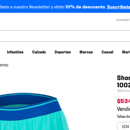
íbete a nuestro Newsletter y obtén
10% de descuento.
Suscríbete
Consulta 
Infantiles
Calzado
Deportes
Marcas
Casual
Mar
205793
Shor
100
Referen
$
53
Vendi
ECH