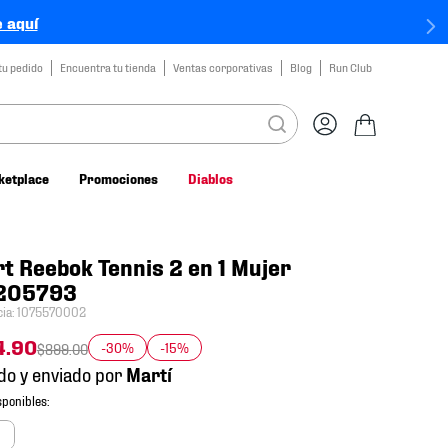
 aquí
tu pedido
Encuentra tu tienda
Ventas corporativas
Blog
Run Club
ketplace
Promociones
Diablos
t Reebok Tennis 2 en 1 Mujer
205793
cia
:
1075570002
4
.
90
-30%
-15%
$
899
.
00
do y enviado por