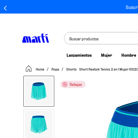
Suscr
Buscar productos
Lanzamientos
Mujer
Hombre
TÉRMINOS MÁS BUSCADOS
Ropa
Shorts
Short Reebok Tennis 2 en 1 Mujer 100
1
.
tenis mujer
2
.
tenis hombre
Rebajas
3
.
tenis
4
.
tenis futbol
5
.
mochila
6
.
jersey
7
.
mochilas