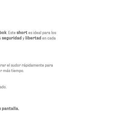
bok
. Este
short
es ideal para los
á
seguridad
y
libertad
en cada
pirar el sudor rápidamente para
or más tiempo.
ado.
 pantalla.