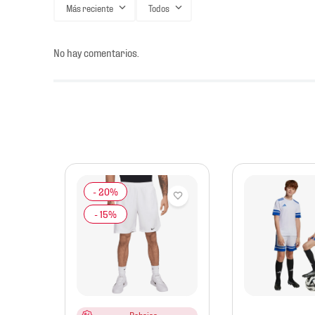
Más reciente
Todos
No hay comentarios.
s
mbre
laya