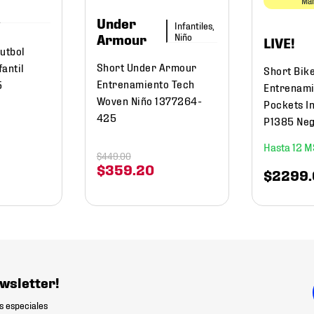
Mar
Under
Infantiles,
Niño
Armour
LIVE!
utbol
Short Under Armour
antil
Short Bike
Entrenamiento Tech
5
Entrenami
Woven Niño 1377264-
Pockets I
425
P1385 Ne
12
$
449
.
00
$
359
.
20
$
2299
.
wsletter!
s especiales