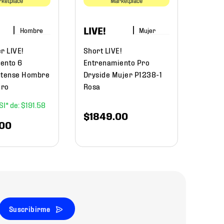
ketplace
Marketplace
$
119
LIVE!
Hombre
Mujer
r LIVE!
Short LIVE!
ento 6
Entrenamiento Pro
ntense Hombre
Dryside Mujer P1238-1
gro
Rosa
$
191
.
58
$
1849
.
00
00
Suscribirme