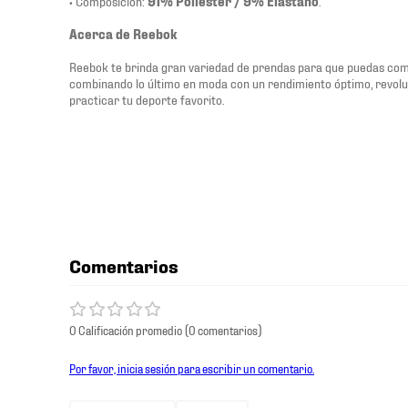
• Composición:
91% Poliéster / 9% Elastano
.
Acerca de Reebok
Reebok te brinda gran variedad de prendas para que puedas come
combinando lo último en moda con un rendimiento óptimo, revol
practicar tu deporte favorito.
Comentarios
0 Calificación promedio
(0 comentarios)
Por favor, inicia sesión para escribir un comentario.