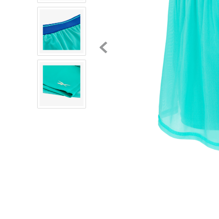
8
.
chivas
9
.
tenis niño
10
.
tenis nike