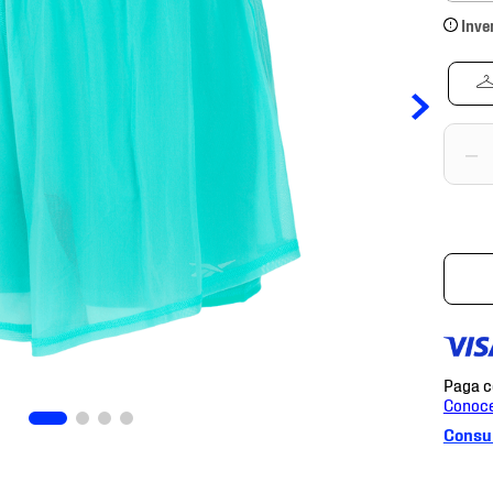
Inve
－
Consul