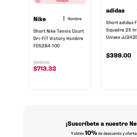
Rebajas
adidas
Nike
Hombre
Short adidas F
Squadra 25 Inf
Short Nike Tennis Court
Unisex JJ242
Dri-FIT Victory Hombre
FD5384-100
$
399
.
00
$
1049
.
00
$
713
.
32
¡Suscríbete a nuestro Ne
10%
Y obtén
de descuento y oferta