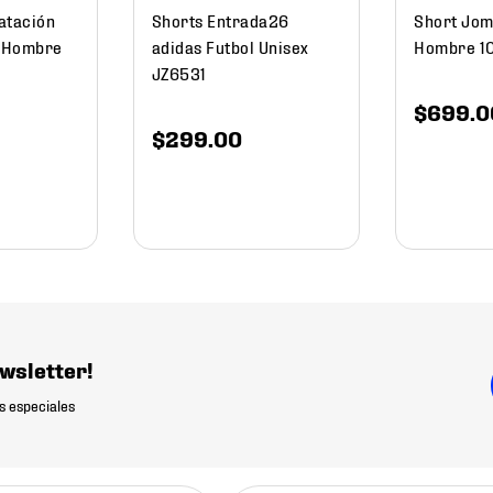
atación
Shorts Entrada26
Short Jom
 Hombre
adidas Futbol Unisex
Hombre 1
JZ6531
$
699
.
0
$
299
.
00
wsletter!
s especiales