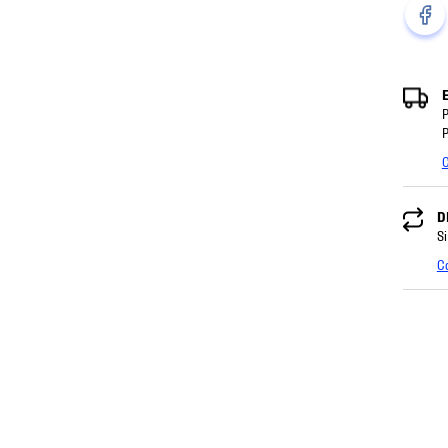
P
P
C
D
Si
C