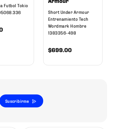
Armour
a Futbol Tokio
Short Under Armour
05068.336
Entrenamiento Tech
Wordmark Hombre
0
1383356-498
$
699
.
00
Suscribirme