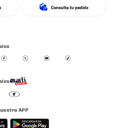
s
Consulta tu pedido
ales
ales
nuestra APP