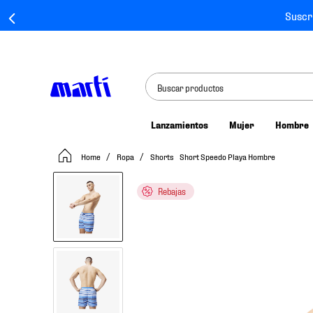
Suscr
Buscar productos
Lanzamientos
Mujer
Hombre
TÉRMINOS MÁS BUSCADOS
Ropa
Shorts
Short Speedo Playa Hombre
1
.
tenis mujer
2
.
tenis hombre
Rebajas
3
.
tenis
4
.
jersey
5
.
tenis futbol
6
.
mochila
7
.
chivas