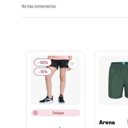
No hay comentarios.
mbre
tials
erry
Rebajas
Arena