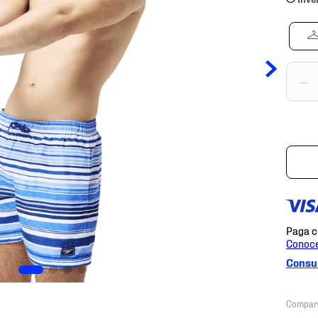
－
Consul