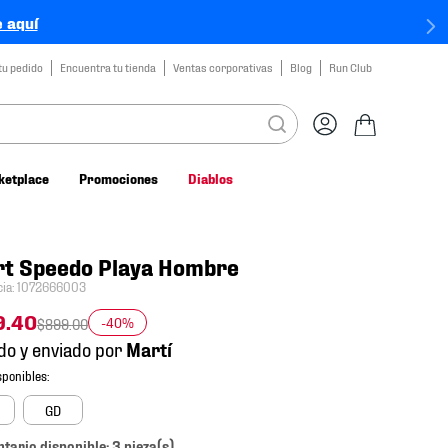
 aquí
tu pedido
Encuentra tu tienda
Ventas corporativas
Blog
Run Club
ketplace
Promociones
Diablos
rt Speedo Playa Hombre
cia
:
1072666003
9
.
40
-40%
$
899
.
00
do y enviado por
GD
ntario disponible: 3 pieza(s).