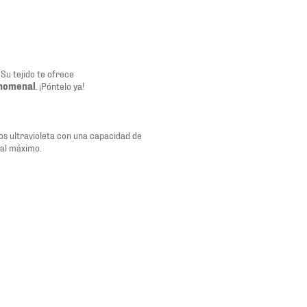
. Su tejido te ofrece
nomenal
. ¡Póntelo ya!
os ultravioleta con una capacidad de
 al máximo.