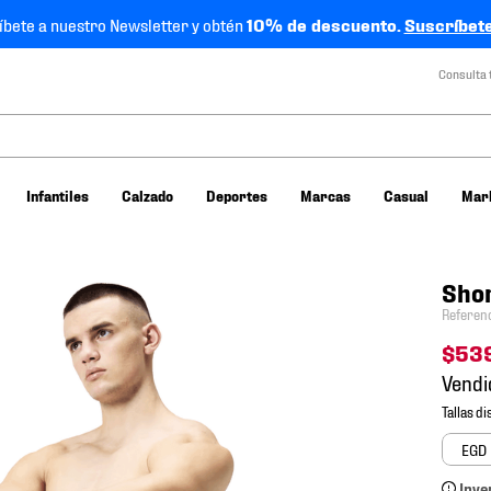
íbete a nuestro Newsletter y obtén
10% de descuento.
Suscríbete
Consulta 
Infantiles
Calzado
Deportes
Marcas
Casual
Mar
Sho
Referen
$
53
Vendi
EGD
Inve