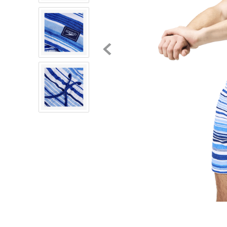
8
.
mochilas
9
.
tenis niño
10
.
tenis nike