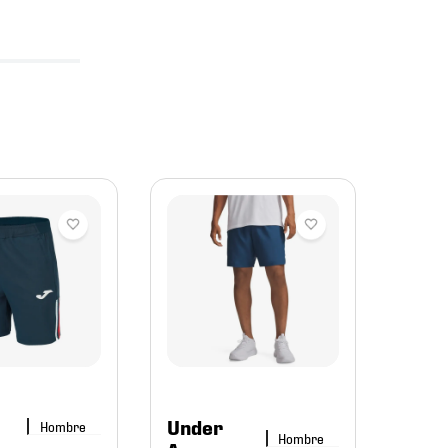
Are
Short
Funda
0064
$
89
Under
Hombre
Hombre