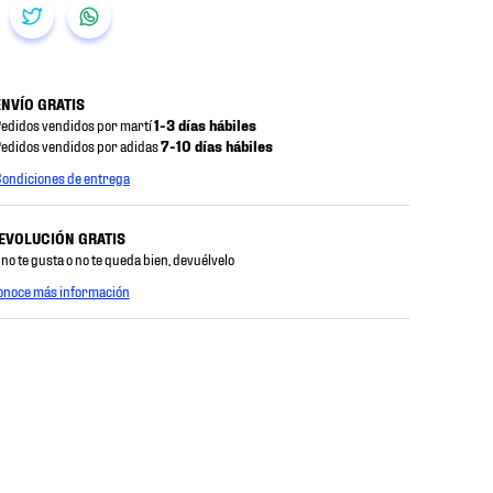
ENVÍO GRATIS
edidos vendidos por martí
1-3 días hábiles
edidos vendidos por adidas
7-10 días hábiles
ondiciones de entrega
EVOLUCIÓN GRATIS
 no te gusta o no te queda bien, devuélvelo
onoce más información