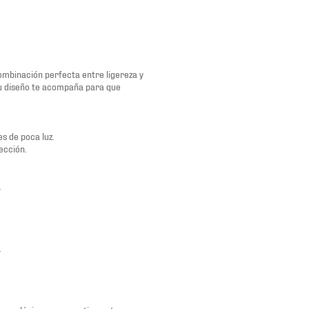
ombinación perfecta entre ligereza y
u diseño te acompaña para que
s de poca luz.
ección.
.
.