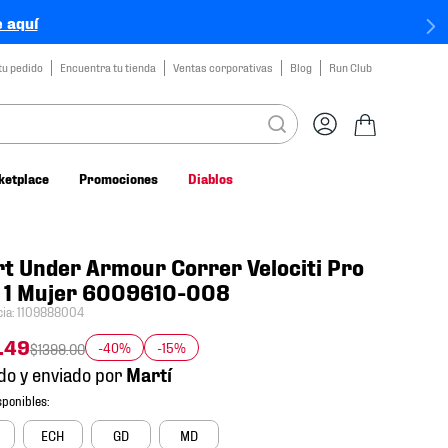
 aquí
tu pedido
Encuentra tu tienda
Ventas corporativas
Blog
Run Club
ketplace
Promociones
Diablos
t Under Armour Correr Velociti Pro
n 1 Mujer 6009610-008
cia
:
1109888004
.
49
-40%
-15%
$
1399
.
00
do y enviado por
ECH
GD
MD