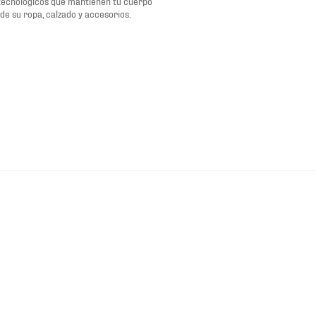
tecnológicos que mantienen tu cuerpo
de su ropa, calzado y accesorios.