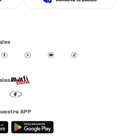
ales
ales
nuestra APP