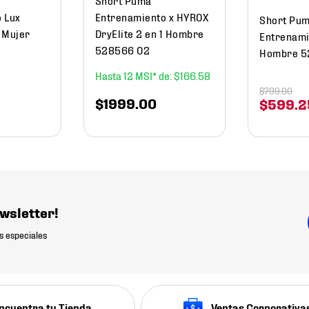
 Lux
Entrenamiento x HYROX
Short Pu
1 Mujer
DryElite 2 en 1 Hombre
Entrenami
528566 02
Hombre 5
12
$
166
.
58
$
799
.
00
$
1999
.
00
$
599
.
2
wsletter!
s especiales
ncuentra tu Tienda
Ventas Corporativa