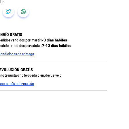
ENVÍO GRATIS
edidos vendidos por martí
1-3 días hábiles
edidos vendidos por adidas
7-10 días hábiles
ondiciones de entrega
EVOLUCIÓN GRATIS
 no te gusta o no te queda bien, devuélvelo
onoce más información