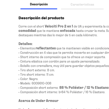
Descripción
Características
Descripción del producto
Corre con el short
Velociti Pro 2 en 1
de UA y experimenta la c
comodidad
que te mantiene
enfocada
hasta cruzar la meta. S
destaques mientras das lo mejor de ti en cada kilómetro.
Detalles:
• Elementos
reflectantes
que te mantienen visible en condicione
• Construcción en 4 vías que te permite moverte en cualquier dir
• Short interno de compresión que te ofrece un mejor soporte.
• Cintura elástica con cordón para un ajuste personalizado.
• Bolsillo con cremallera, muy útil para guardar objetos pequeños
• Tiro short externo: 8 cm.
• Tiro short interno: 11 cm.
• Color: Negro.
• Modelo: 6009610-008
• Composición short externo:
88 % Poliéster / 12 % Elastano
• Composición short interno: b>84 % Poliéster / 16 % Elastano.
Acerca de Under Armour