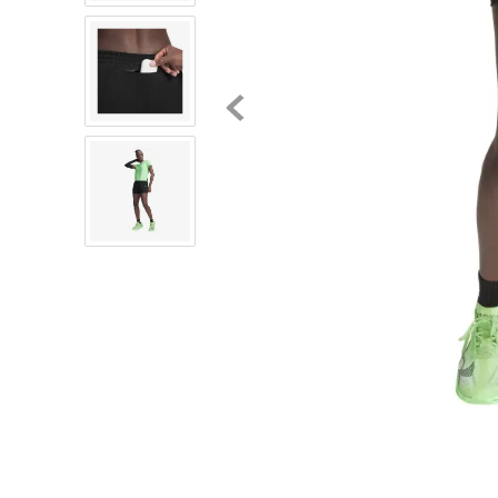
8
.
chivas
9
.
tenis niño
10
.
tenis nike