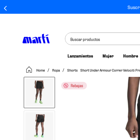
Suscr
Buscar productos
Lanzamientos
Mujer
Hombre
TÉRMINOS MÁS BUSCADOS
Ropa
Shorts
Short Under Armour Correr Velociti P
1
.
tenis mujer
2
.
tenis hombre
Rebajas
3
.
tenis
4
.
tenis futbol
5
.
jersey
6
.
mochila
7
.
mochilas