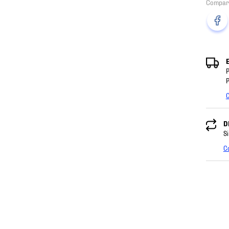
P
P
C
D
Si
C