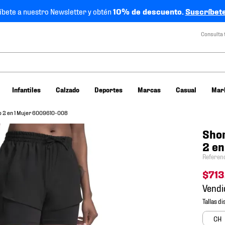
íbete a nuestro Newsletter y obtén
10% de descuento.
Suscríbete
Consulta 
Infantiles
Calzado
Deportes
Marcas
Casual
Mar
ro 2 en 1 Mujer 6009610-008
Shor
2 e
Referen
$
713
Vendi
CH