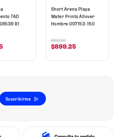
$
35
ma
Short Arena Playa
ento TAD
Water Prints Allover
28539 81
Hombre 007153-150
$
1199
.
00
5
$
899
.
25
Suscribirme
s
Consulta tu pedido