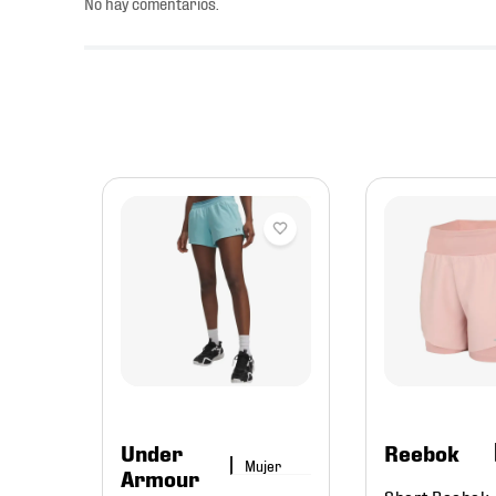
No hay comentarios.
mbre
-FIT
857-
Under
Reebok
Mujer
Armour
Short Reebok