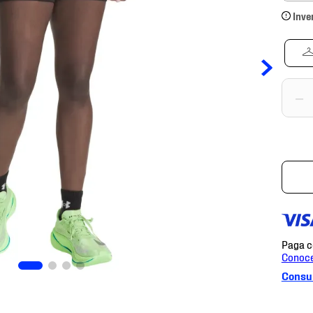
Inve
－
Consul