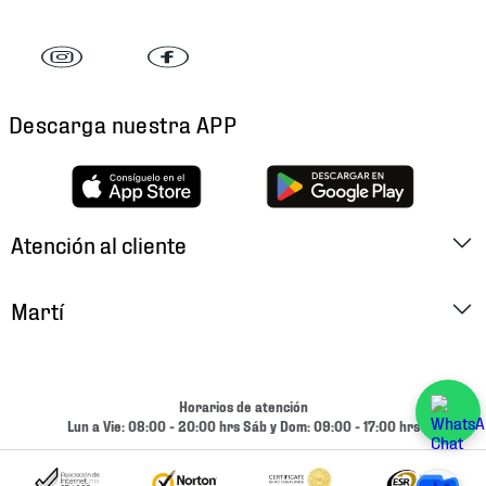
Descarga nuestra APP
Atención al cliente
Factura Electrónica
Martí
Preguntas Frecuentes
Historia
Métodos de Pago
Ubica tu Tienda
Horarios de atención
Cambios y Devoluciones
Lun a Vie: 08:00 - 20:00 hrs Sáb y Dom: 09:00 - 17:00 hrs
Aviso de Privacidad
Contacto