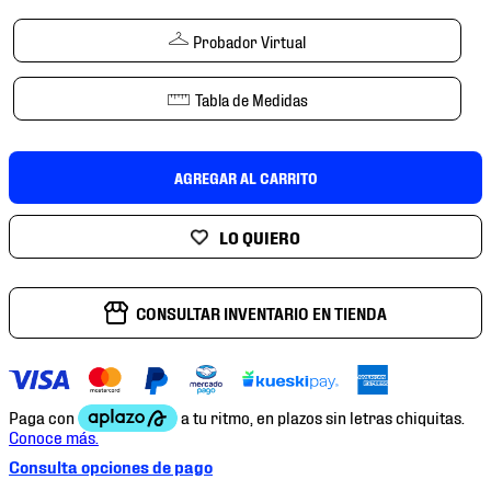
7
.
mochilas
Probador Virtual
8
.
chivas
9
.
tenis niño
Tabla de Medidas
10
.
tenis nike
AGREGAR AL CARRITO
CONSULTAR INVENTARIO EN TIENDA
Consulta opciones de pago