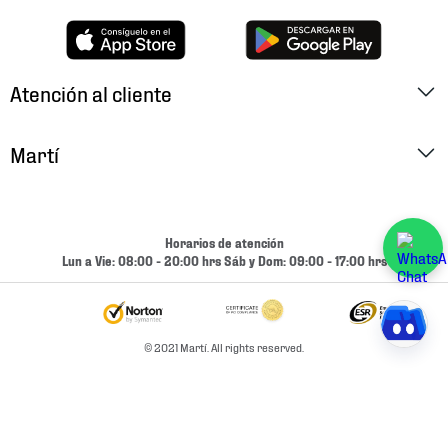
Atención al cliente
Factura Electrónica
Martí
Preguntas Frecuentes
Historia
Métodos de Pago
Ubica tu Tienda
Horarios de atención
Cambios y Devoluciones
Lun a Vie: 08:00 - 20:00 hrs Sáb y Dom: 09:00 - 17:00 hrs
Aviso de Privacidad
Contacto
Términos y Condiciones
Condiciones de Entrega
© 2021 Martí. All rights reserved.
Promociones
Condiciones de Entrega y Devolución Marketplace
Experiencias
Mapa del sitio
Bolsa De Trabajo