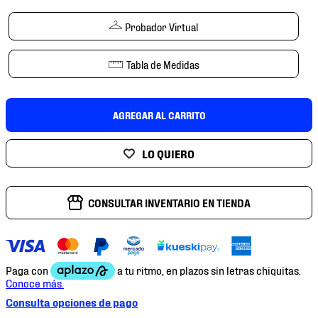
7
.
chivas
Probador Virtual
8
.
mochilas
9
.
tenis niño
Tabla de Medidas
10
.
tenis nike
AGREGAR AL CARRITO
CONSULTAR INVENTARIO EN TIENDA
Consulta opciones de pago