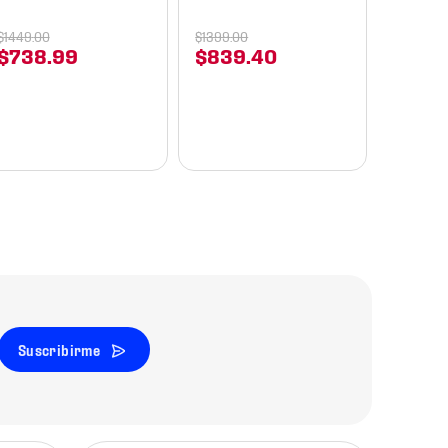
1
$
191
.
58
$
1449
.
00
$
1399
.
00
$
738
.
99
$
839
.
40
$
229
Suscribirme