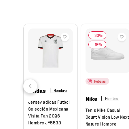
8
.
chivas
9
.
tenis niño
10
.
tenis nike
Rebajas
adidas
Hombre
Nike
Hombre
Jersey adidas Futbol
Selección Mexicana
Tenis Nike Casual
Visita Fan 2026
Court Vision Low Nex
Hombre JY5538
Nature Hombre