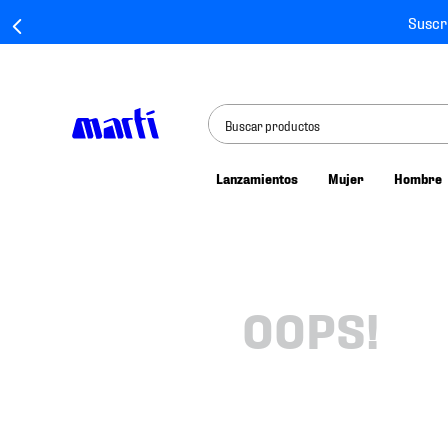
Suscr
Buscar productos
Lanzamientos
Mujer
Hombre
TÉRMINOS MÁS BUSCADOS
1
.
tenis mujer
2
.
tenis hombre
3
.
tenis
OOPS!
4
.
tenis futbol
5
.
jersey
6
.
mochila
7
.
mochilas