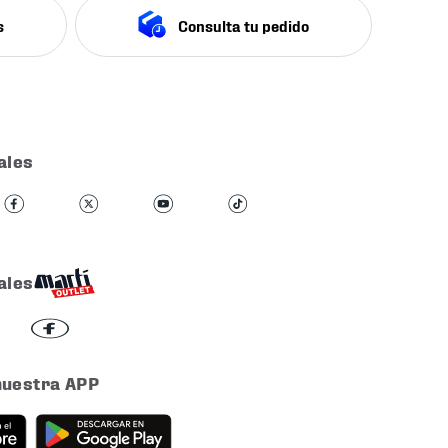
s
Consulta tu pedido
ales
ales
nuestra APP