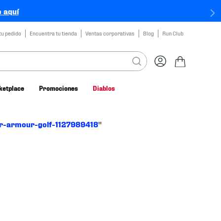
 aquí
tu pedido
Encuentra tu tienda
Ventas corporativas
Blog
Run Club
ketplace
Promociones
Diablos
r-armour-golf-1127989418
"