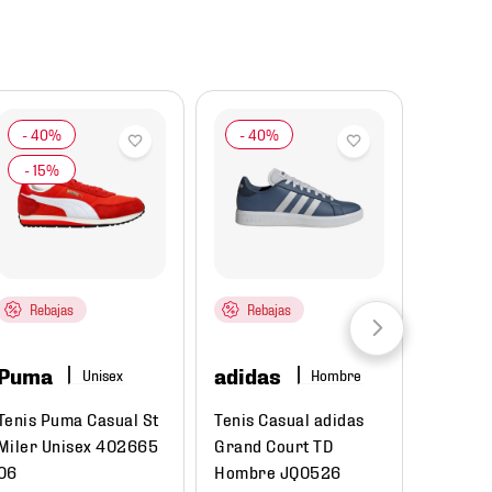
Rebajas
Rebajas
adida
Puma
adidas
Hombre
Jersey 
Selecc
Tenis Puma Casual St
Tenis Casual adidas
Visita 
Miler Unisex 402665
Grand Court TD
Hombre
06
Hombre JQ0526