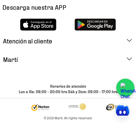
Descarga nuestra APP
Atención al cliente
Factura Electrónica
Martí
Preguntas Frecuentes
Historia
Métodos de Pago
Ubica tu Tienda
Horarios de atención
Cambios y Devoluciones
Lun a Vie: 08:00 - 20:00 hrs Sáb y Dom: 09:00 - 17:00 hrs
Aviso de Privacidad
Contacto
Términos y Condiciones
Condiciones de Entrega
© 2021 Martí. All rights reserved.
Promociones
Condiciones de Entrega y Devolución Marketplace
Experiencias