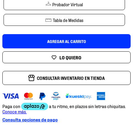
7
.
mochilas
Probador Virtual
8
.
chivas
Tabla de Medidas
9
.
tenis niño
10
.
tenis nike
AGREGAR AL CARRITO
CONSULTAR INVENTARIO EN TIENDA
Consulta opciones de pago