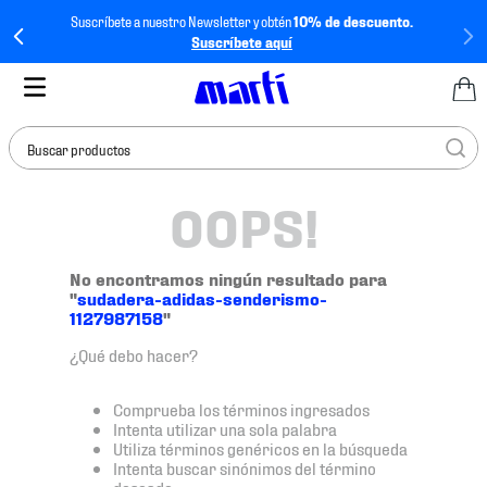
Suscríbete a nuestro Newsletter y obtén
10% de descuento.
Suscríbete aquí
Buscar productos
OOPS!
TÉRMINOS MÁS
BUSCADOS
1
.
tenis mujer
No encontramos ningún resultado para
"
sudadera-adidas-senderismo-
2
.
tenis hombre
1127987158
"
3
.
tenis
¿Qué debo hacer?
4
.
tenis futbol
Comprueba los términos ingresados
5
.
jersey
Intenta utilizar una sola palabra
Utiliza términos genéricos en la búsqueda
6
.
mochila
Intenta buscar sinónimos del término
deseado