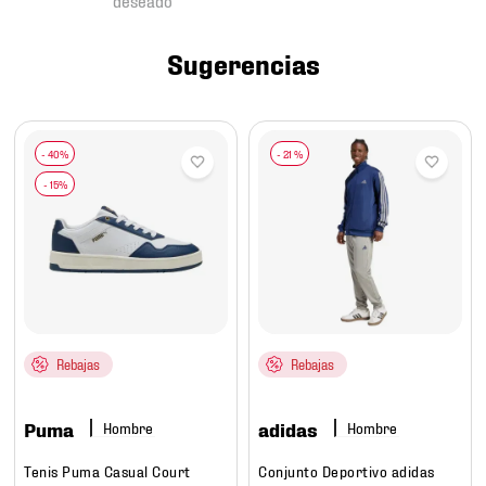
7
.
mochilas
8
.
chivas
Sugerencias
9
.
tenis niño
10
.
tenis nike
-
21 %
Rebajas
Rebajas
Puma
adidas
Hombre
Hombre
Tenis Puma Casual Court
Conjunto Deportivo adidas