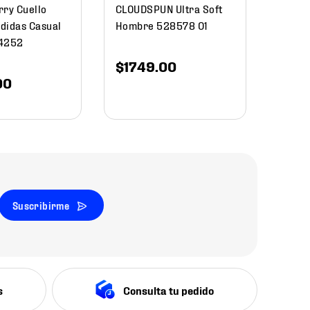
rry Cuello
CLOUDSPUN Ultra Soft
didas Casual
Hombre 528578 01
F4252
$
1749
.
00
00
Suscribirme
s
Consulta tu pedido