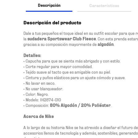
Descripción
Características
Descripción del producto
Dale a tus pequeños el toque ideal en su outfit escolar para que 
la
sudadera
Sportswear Club Fleece
. Con esta prenda esta
gracias a su composición mayormente de
algodón
.
Detalles:
• Capucha para que se sienta más abrigado y con estilo.
• Corte regular para mayor comodidad.
• Tejido suave al tacto que es amigable con su piel.
• Cintura y puños elásticos para un ajuste cómodo y suave.
• No lavar en seco.
• No usar blanqueador.
• Color: Negro.
• Modelo: IH2874-010
• Composición:
80% Algodón / 20% Poliéster
.
Acerca de Nike
A lo largo de su historia Nike se ha atrevido a diseñar el futuro 
accesorios llenos de tecnología y además, sostenibles, generand