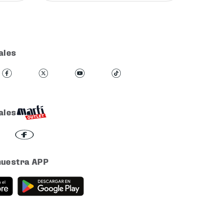
ales
ales
nuestra APP