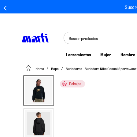
Suscr
Buscar productos
Lanzamientos
Mujer
Hombre
TÉRMINOS MÁS BUSCADOS
Ropa
Sudaderas
Sudadera Nike Casual Sportswear C
1
.
tenis mujer
2
.
tenis hombre
Rebajas
3
.
tenis
4
.
tenis futbol
5
.
jersey
6
.
mochila
7
.
mochilas