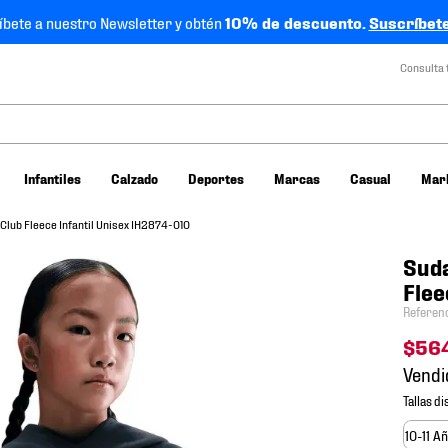
íbete a nuestro Newsletter y obtén
10% de descuento.
Suscríbete
Consulta 
Infantiles
Calzado
Deportes
Marcas
Casual
Mar
lub Fleece Infantil Unisex IH2874-010
Suda
Flee
Referen
$
56
Vendi
10-11 A