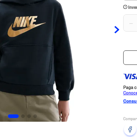
Inve
－
Consul