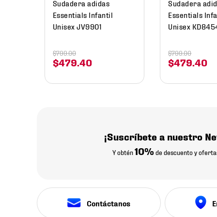
Sudadera adidas
Sudadera adi
Essentials Infantil
Essentials Infa
Unisex JV9901
Unisex KD845
$
799
.
00
$
799
.
00
$
479
.
40
$
479
.
40
¡Suscríbete a nuestro Ne
10%
Y obtén
de descuento y oferta
Contáctanos
E