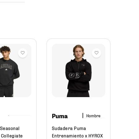
-
5
Eddi
Bau
Sudad
Sende
EB06-
$
1999
.
Puma
Hombre
$
89
Seasonal
Sudadera Puma
 Collegiate
Entrenamiento x HYROX