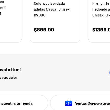
das
Colorpop Bordada
French Te
ntil
adidas Casual Unisex
Redondo a
4
KV6861
Unisex K
$
899
.
00
$
1299
.
wsletter!
s especiales
ncuentra tu Tienda
Ventas Corporativa