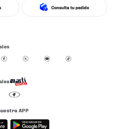
s
Consulta tu pedido
ales
ales
nuestra APP