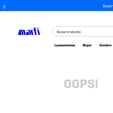
Suscr
Buscar productos
Lanzamientos
Mujer
Hombre
TÉRMINOS MÁS BUSCADOS
1
.
tenis mujer
2
.
tenis hombre
3
.
tenis
OOPS!
4
.
tenis futbol
5
.
jersey
6
.
mochila
7
.
mochilas