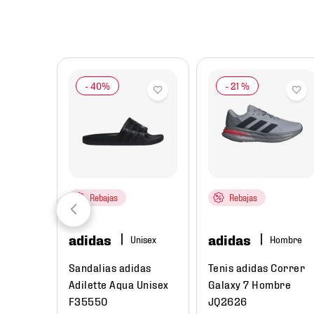
8
.
chivas
9
.
tenis niño
10
.
tenis nike
-
21 %
Rebajas
Rebajas
adidas
adidas
re
Hombre
ual
Sandalias adidas
Tenis adidas Correr
Low Next
Adilette Aqua Unisex
Galaxy 7 Hombre
e
F35550
JQ2626