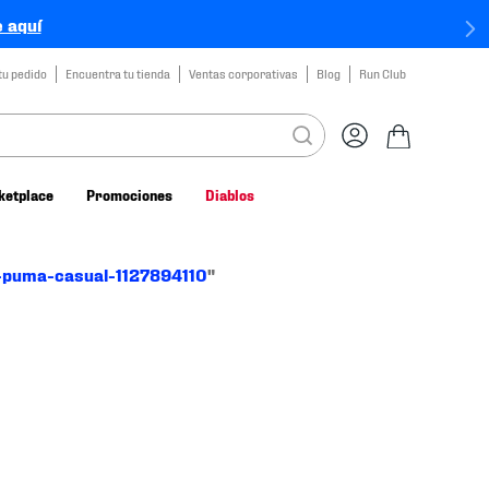
 aquí
tu pedido
Encuentra tu tienda
Ventas corporativas
Blog
Run Club
ketplace
Promociones
Diablos
-puma-casual-1127894110
"