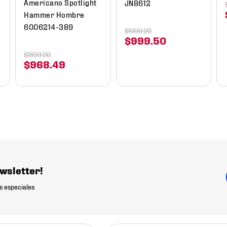
Americano Spotlight
JN8612
Hammer Hombre
6006214-389
$
1999
.
00
$
999
.
50
$
1899
.
00
$
968
.
49
wsletter!
s especiales