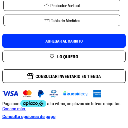
7
.
chivas
Probador Virtual
8
.
mochilas
Tabla de Medidas
9
.
tenis niño
10
.
tenis nike
AGREGAR AL CARRITO
CONSULTAR INVENTARIO EN TIENDA
Consulta opciones de pago