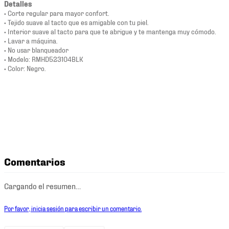
Detalles
• Corte regular para mayor confort.
• Tejido suave al tacto que es amigable con tu piel.
• Interior suave al tacto para que te abrigue y te mantenga muy cómodo.
• Lavar a máquina.
• No usar blanqueador
• Modelo: RMHD523104BLK
• Color: Negro.
Comentarios
Cargando el resumen…
Por favor, inicia sesión para escribir un comentario.