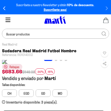
Suscríbete a nuestro Newsletter y obtén
10% de descuento.
Suscríbete aquí
Buscar productos
Real Madrid
TÉRMINOS MÁS
Sudadera Real Madrid Futbol Hombre
BUSCADOS
Referencia
:
1101014002
1
.
tenis mujer
Rebajas
2
.
tenis hombre
$
683
.
66
$
1149
.
00
-30%
-15%
Vendido y enviado por
3
.
tenis
4
.
tenis futbol
CH
EGD
GD
MD
5
.
jersey
Inventario disponible: 3 pieza(s).
6
.
mochila