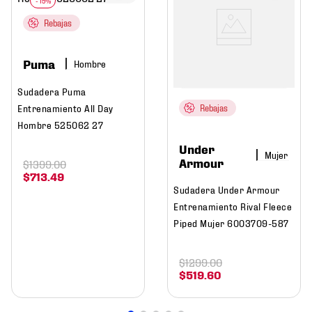
Rebajas
Puma
Hombre
Sudadera Puma
Entrenamiento All Day
Rebajas
Hombre 525062 27
Under
Mujer
Armour
$
1399
.
00
$
713
.
49
Sudadera Under Armour
Entrenamiento Rival Fleece
Piped Mujer 6003709-587
$
1299
.
00
$
519
.
60