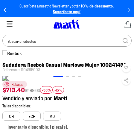
Suscríbete a nuestro Newsletter y obtén
10% de descuento.
Suscríbete aquí
Buscar productos
TÉRMINOS MÁS
Sudadera Reebok Casual Marlowe Mujer 100241483
BUSCADOS
Referencia
:
1104815002
1
.
tenis mujer
Rebajas
2
.
tenis hombre
$
713
.
40
$
1199
.
00
-30%
-15%
3
.
tenis
Vendido y enviado por
4
.
jersey
5
.
tenis futbol
CH
ECH
MD
6
.
mochila
Inventario disponible: 1 pieza(s).