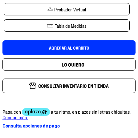
7
.
chivas
Probador Virtual
8
.
mochilas
9
.
tenis niño
Tabla de Medidas
10
.
tenis nike
AGREGAR AL CARRITO
CONSULTAR INVENTARIO EN TIENDA
Consulta opciones de pago