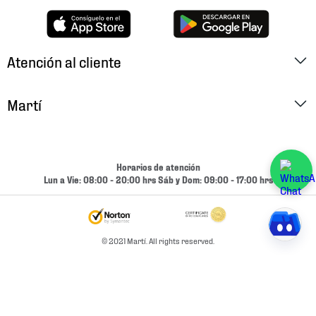
Atención al cliente
Factura Electrónica
Martí
Preguntas Frecuentes
Historia
Métodos de Pago
Ubica tu Tienda
Horarios de atención
Cambios y Devoluciones
Lun a Vie: 08:00 - 20:00 hrs Sáb y Dom: 09:00 - 17:00 hrs
Aviso de Privacidad
Contacto
Términos y Condiciones
Condiciones de Entrega
© 2021 Martí. All rights reserved.
Promociones
Condiciones de Entrega y Devolución Marketplace
Experiencias
Mapa del sitio
Bolsa De Trabajo