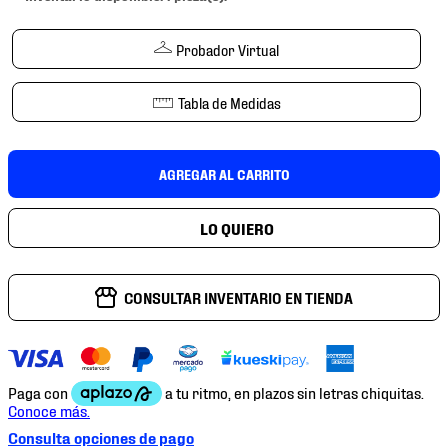
7
.
mochilas
8
.
chivas
Probador Virtual
9
.
tenis niño
Tabla de Medidas
10
.
tenis nike
AGREGAR AL CARRITO
CONSULTAR INVENTARIO EN TIENDA
Consulta opciones de pago