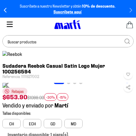
Suscríbete a nuestro Newsletter y obtén
10% de descuento.
Suscríbete aquí
Buscar productos
TÉRMINOS MÁS
Sudadera Reebok Casual Satin Logo Mujer
BUSCADOS
100256594
1
.
tenis mujer
Referencia
:
1111927002
2
.
tenis hombre
Rebajas
$
653
.
90
3
.
tenis
$
1099
.
00
-30%
-15%
Vendido y enviado por
4
.
tenis futbol
5
.
jersey
CH
ECH
GD
MD
6
.
mochila
Inventario disponible: 1 pieza(s).