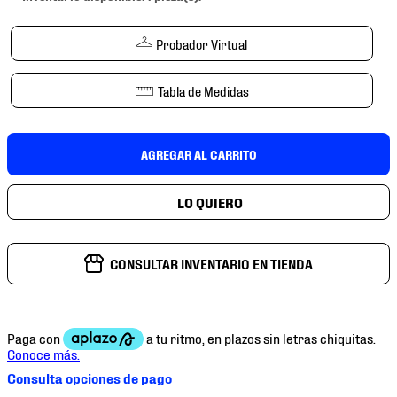
7
.
mochilas
8
.
chivas
Probador Virtual
9
.
tenis niño
Tabla de Medidas
10
.
tenis nike
AGREGAR AL CARRITO
CONSULTAR INVENTARIO EN TIENDA
Consulta opciones de pago