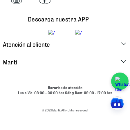
Descarga nuestra APP
Atención al cliente
Factura Electrónica
Martí
Preguntas Frecuentes
Historia
Métodos de Pago
Ubica tu Tienda
Horarios de atención
Cambios y Devoluciones
Lun a Vie: 08:00 - 20:00 hrs Sáb y Dom: 09:00 - 17:00 hrs
Aviso de Privacidad
Contacto
Términos y Condiciones
© 2021 Martí. All rights reserved.
Condiciones de Entrega
Promociones
Condiciones de Entrega y Devolución Marketplace