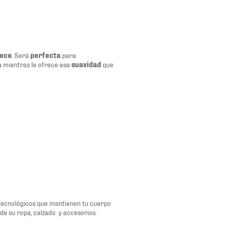
eece
. Será
perfecta
para
a mientras le ofrece esa
suavidad
que
tecnológicos que mantienen tu cuerpo
de su ropa, calzado y accesorios.