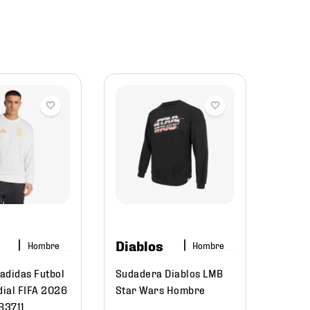
adid
Sudad
Holid
KB70
Diablos
Hombre
Hombre
$
899
.
0
$
611
adidas Futbol
Sudadera Diablos LMB
ial FIFA 2026
Star Wars Hombre
B3711