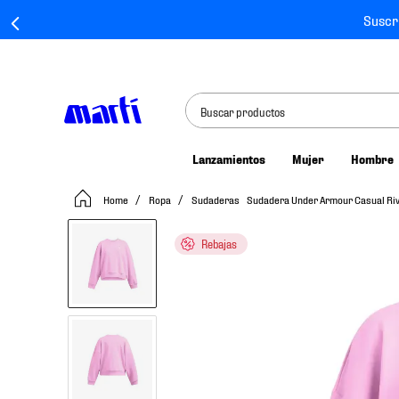
Suscr
Buscar productos
Lanzamientos
Mujer
Hombre
TÉRMINOS MÁS BUSCADOS
Ropa
Sudaderas
Sudadera Under Armour Casual Ri
1
.
tenis mujer
2
.
tenis hombre
Rebajas
3
.
tenis
4
.
tenis futbol
5
.
mochila
6
.
jersey
7
.
mochilas