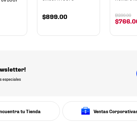
$
899
.
00
$
1299
.
00
$
766
.
0
wsletter!
s especiales
ncuentra tu Tienda
Ventas Corporativa