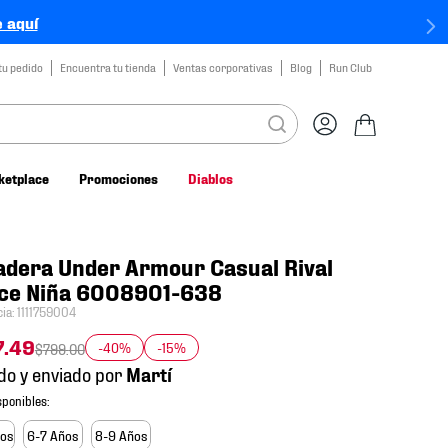
 aquí
tu pedido
Encuentra tu tienda
Ventas corporativas
Blog
Run Club
ketplace
Promociones
Diablos
dera Under Armour Casual Rival
ece Niña 6008901-638
cia
:
1111759004
7
.
49
-40%
-15%
$
799
.
00
do y enviado por
ños
6-7 Años
8-9 Años