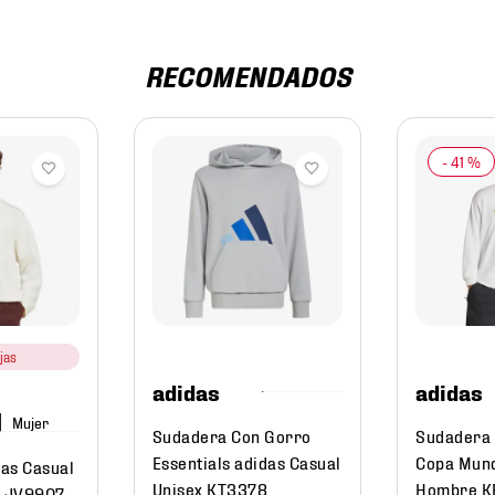
RECOMENDADOS
-
41 %
jas
adidas
adidas
Mujer
Sudadera Con Gorro
Sudadera 
Essentials adidas Casual
Copa Mund
as Casual
Unisex KT3378
Hombre K
r JV9907