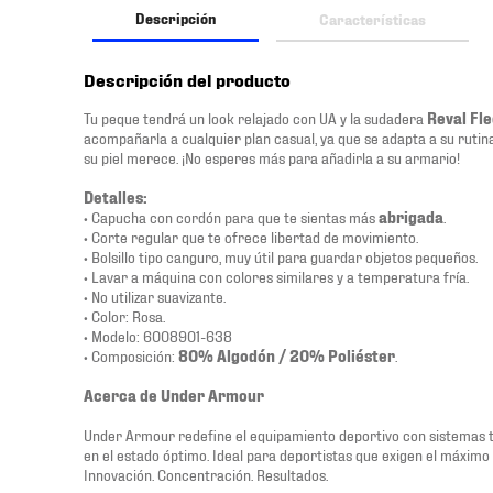
Descripción
Características
Descripción del producto
Tu peque tendrá un look relajado con UA y la sudadera
Reval Fl
acompañarla a cualquier plan casual, ya que se adapta a su rutin
su piel merece. ¡No esperes más para añadirla a su armario!
Detalles:
• Capucha con cordón para que te sientas más
abrigada
.
• Corte regular que te ofrece libertad de movimiento.
• Bolsillo tipo canguro, muy útil para guardar objetos pequeños.
• Lavar a máquina con colores similares y a temperatura fría.
• No utilizar suavizante.
• Color: Rosa.
• Modelo: 6008901-638
• Composición:
80% Algodón / 20% Poliéster
.
Acerca de Under Armour
Under Armour redefine el equipamiento deportivo con sistemas 
en el estado óptimo. Ideal para deportistas que exigen el máximo 
Innovación. Concentración. Resultados.