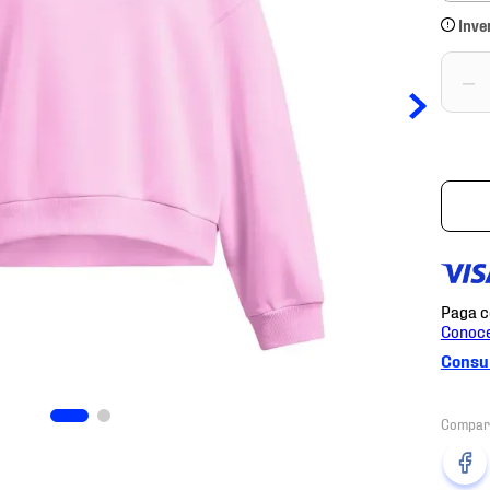
Inve
－
Consul