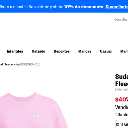
íbete a nuestro Newsletter y obtén
10% de descuento.
Suscríbete
Consulta 
Infantiles
Calzado
Deportes
Marcas
Casual
Mar
val Fleece Niña 6008901-638
Suda
Fle
Referen
$
40
Vendi
10-11 A