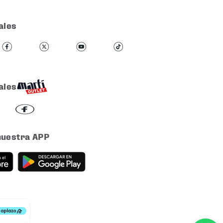
ales
ales
nuestra APP