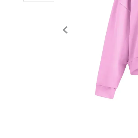
8
.
chivas
9
.
tenis niño
10
.
tenis nike