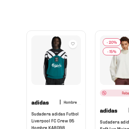
antiles,
ña
sual
Fleece
Reba
adidas
Hombre
adidas
Sudadera adidas Futbol
Liverpool FC Crew 95
Sudadera adid
Hombre KA8098
Soft Lux Muje