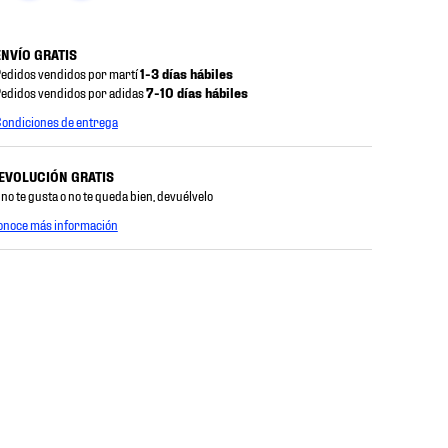
ENVÍO GRATIS
edidos vendidos por martí
1-3 días hábiles
edidos vendidos por adidas
7-10 días hábiles
ondiciones de entrega
EVOLUCIÓN GRATIS
 no te gusta o no te queda bien, devuélvelo
onoce más información