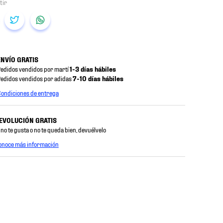
ENVÍO GRATIS
edidos vendidos por martí
1-3 días hábiles
edidos vendidos por adidas
7-10 días hábiles
ondiciones de entrega
EVOLUCIÓN GRATIS
 no te gusta o no te queda bien, devuélvelo
onoce más información