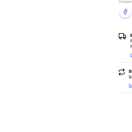
P
P
C
D
Si
C