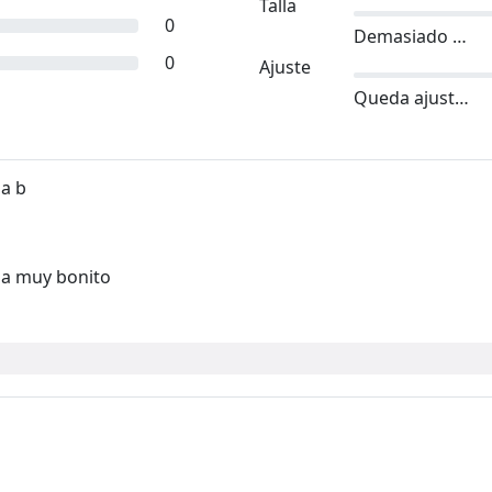
Talla
0
Demasiado pequeño
0
Ajuste
Queda ajustado
da b
lda muy bonito