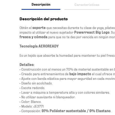
Descripción
Características
Descripción del producto
Obtén el
soporte
que necesitas durante tu clase de yoga, pilates
impacto al utilizar el nuevo sujetador
Powerreact Big Logo
. S
fresca y cómoda
para que no te des por vencida en ningún mome
Tecnología AEROREADY
Es un tejido que absorbe la humedad para mantener tu piel fresc
Detalles:
• Construcción con al menos un 70% de material sustentable en 
• Creado para entrenamientos de
bajo impacto
el cual ofrece 
• Ajuste con banda elástica para mayor seguridad en cada movim
• Diseño sin acolchado.
• Escote redondo.
• Lavar a máquina a temperatura alta y con colores similares.
• No utilizar suavizante ni blanqueador.
• Color: Blanco.
• Modelo: JE3771
• Composición:
91% Poliéster sustentable / 9% Elastano
.