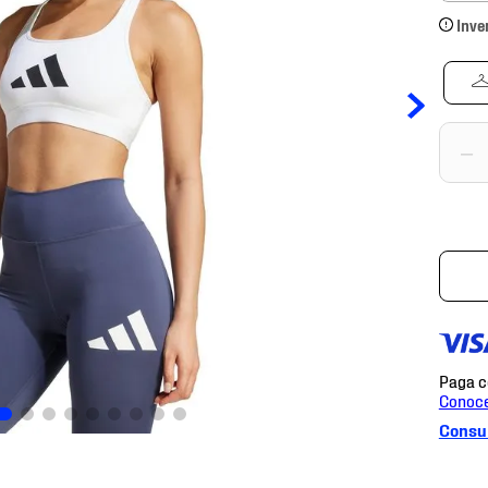
Inve
－
Consul