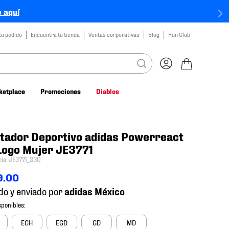
 aquí
tu pedido
Encuentra tu tienda
Ventas corporativas
Blog
Run Club
ketplace
Promociones
Diablos
tador Deportivo adidas Powerreact
Logo Mujer JE3771
cia
:
JE3771_230
9
.
00
do y enviado por
ECH
EGD
GD
MD