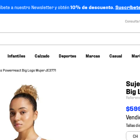
íbete a nuestro Newsletter y obtén
10% de descuento.
Suscríbete
Consulta 
Infantiles
Calzado
Deportes
Marcas
Casual
Mar
as Powerreact Big Logo Mujer JE3771
Suje
Big 
Referen
$
59
Vendi
CH