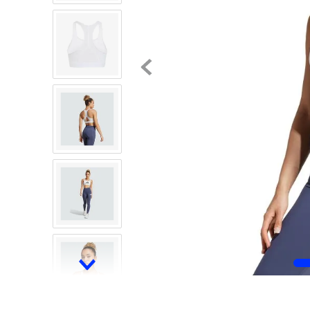
8
.
chivas
9
.
tenis niño
10
.
tenis nike