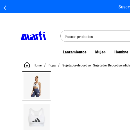
Suscr
Buscar productos
Lanzamientos
Mujer
Hombre
TÉRMINOS MÁS BUSCADOS
Ropa
Sujetador deportivo
Sujetador Deportivo adid
1
.
tenis mujer
2
.
tenis hombre
3
.
tenis
4
.
tenis futbol
5
.
mochila
6
.
jersey
7
.
mochilas