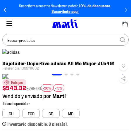
Suscríbete a nuestro Newsletter y obtén
10% de descuento.
Suscríbete aquí
Buscar productos
TÉRMINOS MÁS
Sujetador Deportivo adidas All Me Mujer JL5491
BUSCADOS
Referencia
:
1099711002
1
.
tenis mujer
Rebajas
2
.
tenis hombre
$
543
.
32
$
799
.
00
-20%
-15%
3
.
tenis
Vendido y enviado por
4
.
tenis futbol
5
.
jersey
CH
EGD
GD
MD
6
.
mochila
Inventario disponible: 9 pieza(s).