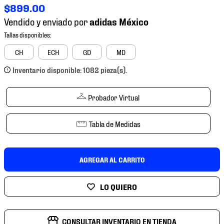
7
.
mochilas
$
899
.
00
Vendido y enviado por
8
.
chivas
9
.
tenis niño
CH
ECH
GD
MD
10
.
tenis nike
Inventario disponible: 1082 pieza(s).
Probador Virtual
Tabla de Medidas
AGREGAR AL CARRITO
CONSULTAR INVENTARIO EN TIENDA