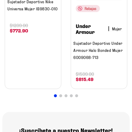
Sujetador Deportivo Nike
Universa Mujer IB9830-010
Rebajas
$
1299
.
00
Under
Mujer
$
772
.
90
Armour
Sujetador Deportivo Under
Armour Halo Bonded Mujer
6009068-713
$
1599
.
00
$
815
.
49
¡Suscríbete a nuestro Newsletter!