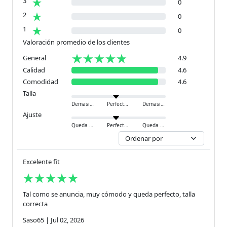
3
0
2
0
1
0
Valoración promedio de los clientes
General
4.9
Calidad
4.6
Comodidad
4.6
Talla
Demasiado pequeño
Perfecto
Demasiado grande
Ajuste
Queda ajustado
Perfecto
Queda holgado
Excelente fit
Tal como se anuncia, muy cómodo y queda perfecto, talla
correcta
Saso65
|
Jul 02, 2026