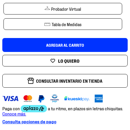
7
.
mochilas
Probador Virtual
8
.
chivas
9
.
tenis niño
Tabla de Medidas
10
.
tenis nike
AGREGAR AL CARRITO
CONSULTAR INVENTARIO EN TIENDA
Consulta opciones de pago