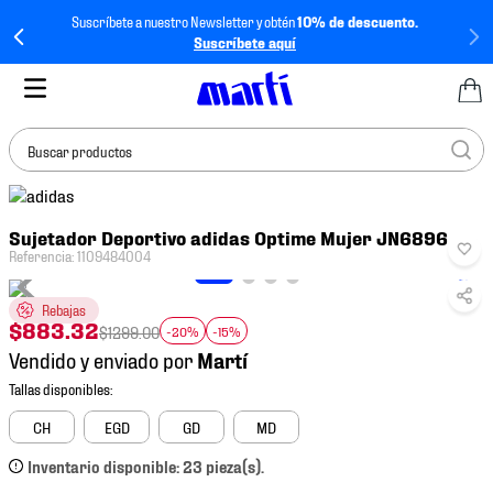
Suscríbete a nuestro Newsletter y obtén
10% de descuento.
Suscríbete aquí
Buscar productos
TÉRMINOS MÁS
Sujetador Deportivo adidas Optime Mujer JN6896
BUSCADOS
Referencia
:
1109484004
1
.
tenis mujer
Rebajas
2
.
tenis hombre
$
883
.
32
$
1299
.
00
-20%
-15%
3
.
tenis
Vendido y enviado por
4
.
tenis futbol
5
.
mochila
CH
EGD
GD
MD
6
.
jersey
Inventario disponible: 23 pieza(s).