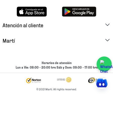
Atención al cliente
Factura Electrónica
Martí
Preguntas Frecuentes
Historia
Métodos de Pago
Ubica tu Tienda
Horarios de atención
Cambios y Devoluciones
Lun a Vie: 08:00 - 20:00 hrs Sáb y Dom: 09:00 - 17:00 hrs
Aviso de Privacidad
Contacto
Términos y Condiciones
Condiciones de Entrega
© 2021 Martí. All rights reserved.
Promociones
Condiciones de Entrega y Devolución Marketplace
Experiencias
Mapa del sitio