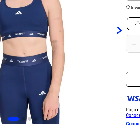
Inve
－
Consul