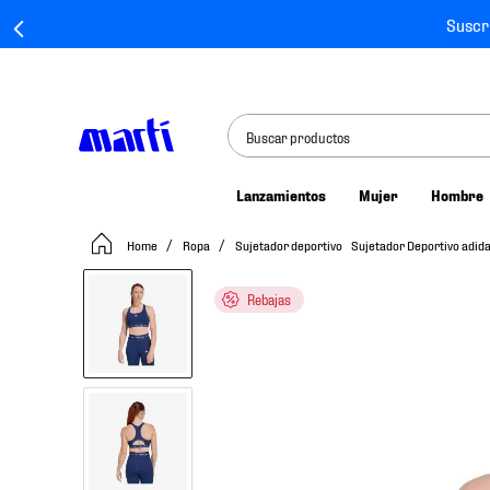
Suscr
Buscar productos
Lanzamientos
Mujer
Hombre
TÉRMINOS MÁS BUSCADOS
Ropa
Sujetador deportivo
Sujetador Deportivo adid
1
.
tenis mujer
2
.
tenis hombre
Rebajas
3
.
tenis
4
.
tenis futbol
5
.
jersey
6
.
mochila
7
.
mochilas