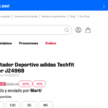
 aquí
tu pedido
Encuentra tu tienda
Ventas corporativas
Blog
Run Club
ketplace
Promociones
Diablos
tador Deportivo adidas Techfit
er JZ4968
cia
:
1109293001
32
-20%
-15%
$
899
.
00
do y enviado por
EGD
GD
MD