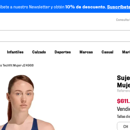
íbete a nuestro Newsletter y obtén
10% de descuento.
Suscríbete
Consulta 
Infantiles
Calzado
Deportes
Marcas
Casual
Mar
as Techfit Mujer JZ4968
Suje
Muj
Referen
$
611
.
Vendi
CH