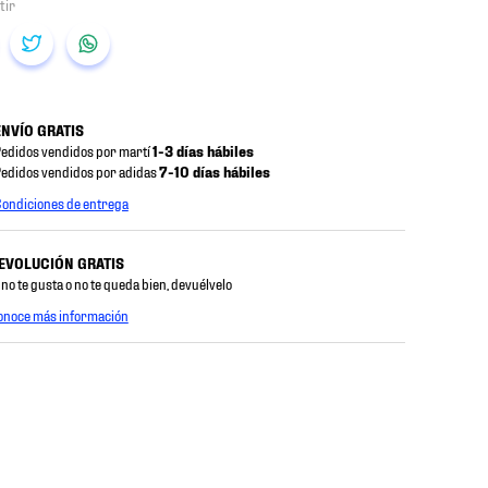
ENVÍO GRATIS
edidos vendidos por martí
1-3 días hábiles
edidos vendidos por adidas
7-10 días hábiles
ondiciones de entrega
EVOLUCIÓN GRATIS
 no te gusta o no te queda bien, devuélvelo
onoce más información