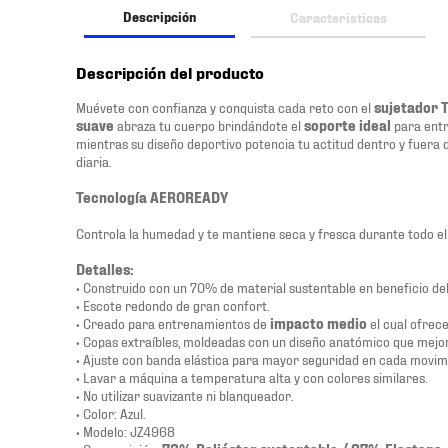
Descripción
Características
Descripción del producto
Muévete con confianza y conquista cada reto con el
sujetador T
suave
abraza tu cuerpo brindándote el
soporte ideal
para ent
mientras su diseño deportivo potencia tu actitud dentro y fuera d
diaria.
Tecnología AEROREADY
Controla la humedad y te mantiene seca y fresca durante todo e
Detalles:
• Construido con un 70% de material sustentable en beneficio de
• Escote redondo de gran confort.
• Creado para entrenamientos de
impacto medio
el cual ofrec
• Copas extraíbles, moldeadas con un diseño anatómico que mejora 
• Ajuste con banda elástica para mayor seguridad en cada movim
• Lavar a máquina a temperatura alta y con colores similares.
• No utilizar suavizante ni blanqueador.
• Color: Azul.
• Modelo: JZ4968