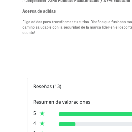
• Composición:
73% Poliéster sustentable / 27% Elastano
.
Acerca de adidas
Elige adidas para transformar tu rutina. Diseños que fusionan m
camino saludable con la seguridad de la marca líder en el depor
cuente!
Reseñas
(
13
)
Resumen de valoraciones
5
4