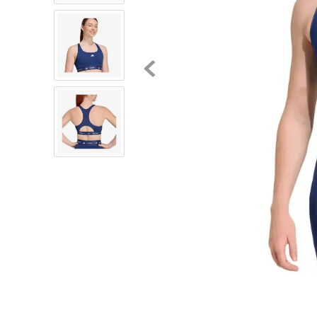
8
.
chivas
9
.
tenis niño
10
.
tenis nike