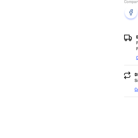
P
P
C
D
Si
C