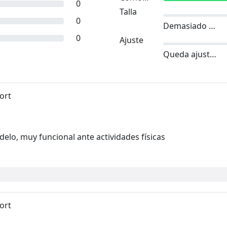
0
Talla
0
Demasiado pequeño
0
Ajuste
Queda ajustado
ort
elo, muy funcional ante actividades físicas
ort