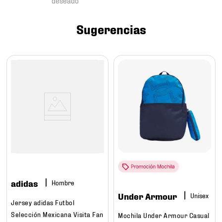
7
.
mochilas
8
.
chivas
Sugerencias
9
.
tenis niño
10
.
tenis nike
adidas
Hombre
Under Armour
Jersey adidas Futbol
Selección Mexicana Visita Fan
Mochila Under Armour Casual