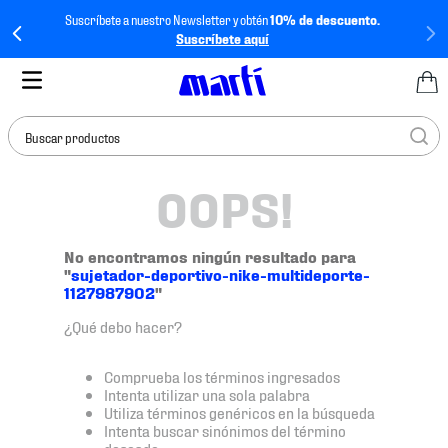
Suscríbete a nuestro Newsletter y obtén
10% de descuento.
Suscríbete aquí
Buscar productos
OOPS!
TÉRMINOS MÁS
BUSCADOS
1
.
tenis mujer
No encontramos ningún resultado para
"
sujetador-deportivo-nike-multideporte-
2
.
tenis hombre
1127987902
"
3
.
tenis
¿Qué debo hacer?
4
.
tenis futbol
Comprueba los términos ingresados
5
.
mochila
Intenta utilizar una sola palabra
Utiliza términos genéricos en la búsqueda
6
.
jersey
Intenta buscar sinónimos del término
deseado