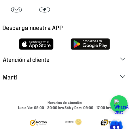
Descarga nuestra APP
Atención al cliente
Factura Electrónica
Martí
Preguntas Frecuentes
Historia
Métodos de Pago
Ubica tu Tienda
Horarios de atención
Cambios y Devoluciones
Lun a Vie: 08:00 - 20:00 hrs Sáb y Dom: 09:00 - 17:00 hrs
Aviso de Privacidad
Contacto
Términos y Condiciones