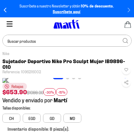
Suscríbete a nuestro Newsletter y obtén
10% de descuento.
Suscríbete aquí
Buscar productos
Nike
TÉRMINOS MÁS
Sujetador Deportivo Nike Pro Sculpt Mujer IB9896-
BUSCADOS
010
Referencia
:
1096216002
1
.
tenis mujer
2
.
tenis hombre
Rebajas
$
653
.
90
$
1099
.
00
-30%
-15%
3
.
tenis
Vendido y enviado por
4
.
tenis futbol
5
.
mochila
CH
EGD
GD
MD
6
.
jersey
Inventario disponible: 8 pieza(s).