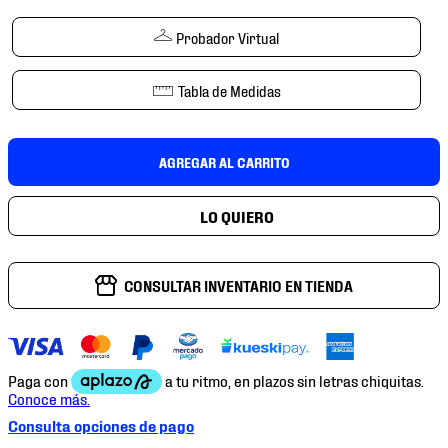
7
.
mochilas
Probador Virtual
8
.
chivas
9
.
tenis niño
Tabla de Medidas
10
.
tenis nike
AGREGAR AL CARRITO
CONSULTAR INVENTARIO EN TIENDA
Consulta opciones de pago