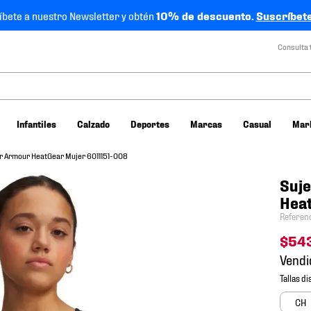
íbete a nuestro Newsletter y obtén
10% de descuento.
Suscríbete
Consulta 
Infantiles
Calzado
Deportes
Marcas
Casual
Mar
r Armour HeatGear Mujer 6011151-008
Suje
Hea
Referen
$
54
Vendi
CH