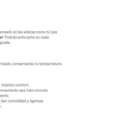
ensado en las atletas como tú que
ar
. Podrás enfocarte en cada
egrada.
el tejido, conservando tu temperatura
e máximo confort.
entrenamiento sea más cómodo.
iento.
 dar comodidad y ligereza.
.