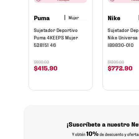
Puma
Nike
Mujer
Sujetador Deportivo
Sujetador Dep
Puma 4KEEPS Mujer
Nike Universa
528151 46
IB9830-010
$
699
.
00
$
1299
.
00
$
415
.
90
$
772
.
90
¡Suscríbete a nuestro Ne
10%
Y obtén
de descuento y oferta