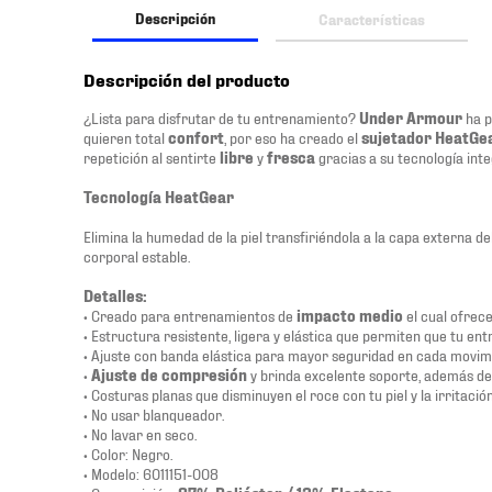
Descripción
Características
Descripción del producto
¿Lista para disfrutar de tu entrenamiento?
Under Armour
ha p
quieren total
confort
, por eso ha creado el
sujetador HeatGe
repetición al sentirte
libre
y
fresca
gracias a su tecnología int
Tecnología HeatGear
Elimina la humedad de la piel transfiriéndola a la capa externa d
corporal estable.
Detalles:
• Creado para entrenamientos de
impacto medio
el cual ofrec
• Estructura resistente, ligera y elástica que permiten que tu 
• Ajuste con banda elástica para mayor seguridad en cada movim
•
Ajuste de compresión
y brinda excelente soporte, además de
• Costuras planas que disminuyen el roce con tu piel y la irritación
• No usar blanqueador.
• No lavar en seco.
• Color: Negro.
• Modelo: 6011151-008