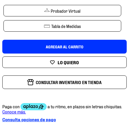
7
.
chivas
Probador Virtual
8
.
mochilas
9
.
tenis niño
Tabla de Medidas
10
.
tenis nike
AGREGAR AL CARRITO
CONSULTAR INVENTARIO EN TIENDA
Consulta opciones de pago