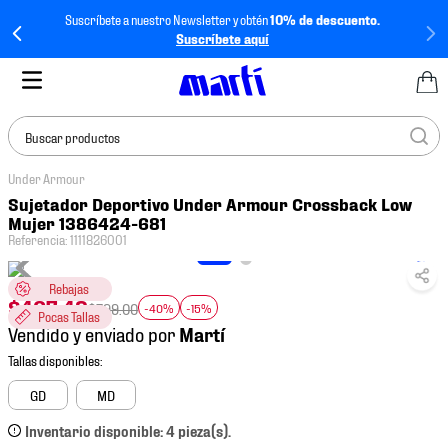
Suscríbete a nuestro Newsletter y obtén
10% de descuento.
Suscríbete aquí
Buscar productos
Under Armour
TÉRMINOS MÁS
Sujetador Deportivo Under Armour Crossback Low
BUSCADOS
Mujer 1386424-681
Referencia
:
1111826001
1
.
tenis mujer
2
.
tenis hombre
Rebajas
$
407
.
49
$
799
.
00
-40%
-15%
Pocas Tallas
3
.
tenis
Vendido y enviado por
4
.
tenis futbol
5
.
jersey
GD
MD
6
.
mochila
Inventario disponible: 4 pieza(s).