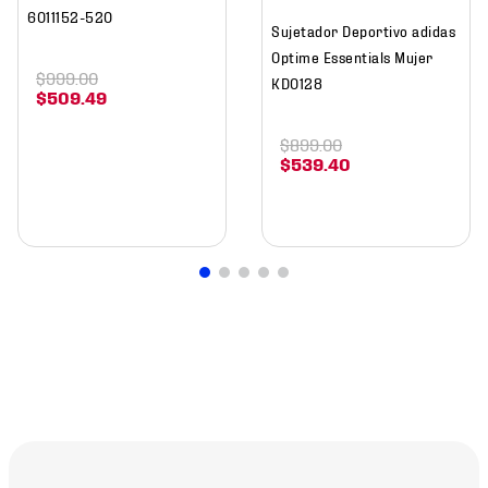
6011152-520
Sujetador Deportivo adidas
Optime Essentials Mujer
$
999
.
00
KD0128
$
509
.
49
$
899
.
00
$
539
.
40