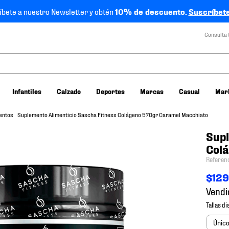
íbete a nuestro Newsletter y obtén
10% de descuento.
Suscríbete
Consulta 
Infantiles
Calzado
Deportes
Marcas
Casual
Mar
entos
Suplemento Alimenticio Sascha Fitness Colágeno 570gr Caramel Macchiato
Supl
Col
Referen
$
12
Vendi
Únic