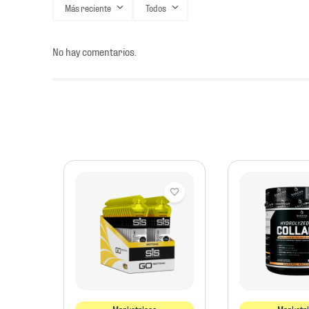
Más reciente
Todos
No hay comentarios.
 Quest