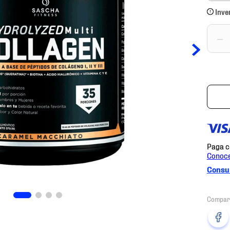
Inve
－
Consul