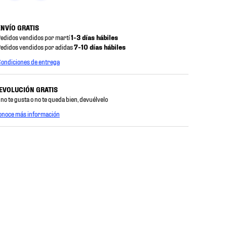
ENVÍO GRATIS
edidos vendidos por martí
1-3 días hábiles
edidos vendidos por adidas
7-10 días hábiles
ondiciones de entrega
EVOLUCIÓN GRATIS
 no te gusta o no te queda bien, devuélvelo
onoce más información