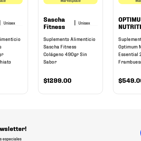
lace
Marketplace
Mar
Sascha
OPTIM
Fitness
NUTRIT
imenticio
Suplemento Alimenticio
Suplement
s
Sascha Fitness
Optimum N
gr
Colágeno 490gr Sin
Essential
hiato
Sabor
Frambues
$
1299
.
00
$
549
.
0
wsletter!
s especiales