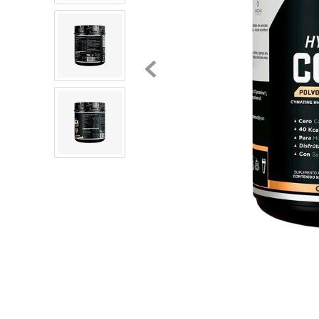
8
.
chivas
9
.
tenis niño
10
.
tenis nike