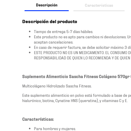
Descripción
Características
Descripción del producto
Tiempo de entrega 5-7 días hábiles.
Este producto no es apto para cambios ni devoluciones. Un
aceptan cancelaciones.
En caso de requerir factura, se debe solicitar máximo 3 d
ESTE PRODUCTO NO ES UN MEDICAMENTO. EL CONSUMO D
RESPONSABILIDAD DE QUIEN LO RECOMIENDA Y DE QUIEN 
Suplemento Alimenticio Sascha Fitness Colágeno 570gr
Multicolágeno Hidrolizado Sascha Fitness.
Este suplemento alimenticio en polvo está formulado a base de pépti
hialurónico, biotina, Cynatine HNS (queratina), y vitaminas C y E.
Características:
Para hombres y mujeres.