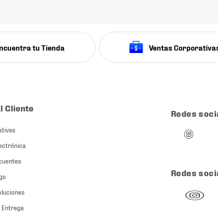
ncuentra tu Tienda
Ventas Corporativa
l Cliente
Redes soci
ativas
ectrónica
cuentes
Redes soci
go
oluciones
 Entrega