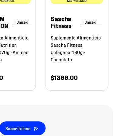
ketplace
Marketplace
Maca
UM
Sascha
$
59
ION
Fitness
o Alimenticio
Suplemento Alimenticio
utrition
Sascha Fitness
 270gr Aminos
Colágeno 490gr
a
Chocolate
0
$
1299
.
00
Suscribirme