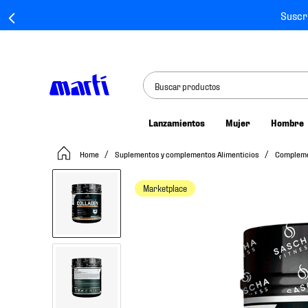
Suscr
Buscar productos
Lanzamientos
Mujer
Hombre
TÉRMINOS MÁS BUSCADOS
Suplementos y complementos Alimenticios
Complem
1
.
tenis mujer
2
.
tenis hombre
Marketplace
3
.
tenis
4
.
tenis futbol
5
.
jersey
6
.
mochila
7
.
mochilas