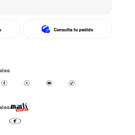
s
Consulta tu pedido
ales
ales