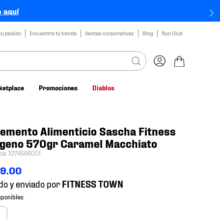
 aquí
tu pedido
Encuentra tu tienda
Ventas corporativas
Blog
Run Club
ketplace
Promociones
Diablos
emento Alimenticio Sascha Fitness
ágeno 570gr Caramel Macchiato
cia
:
1074596001
99
.
00
do y enviado por
o