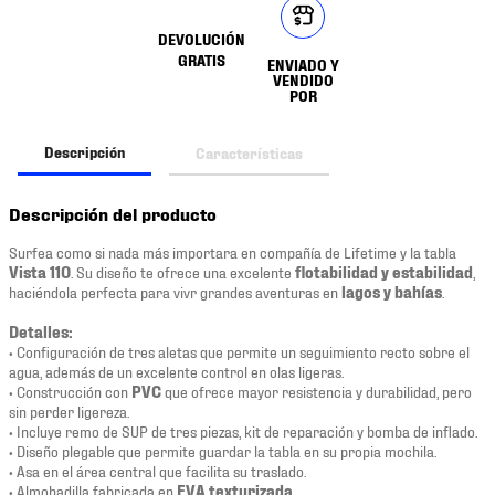
DEVOLUCIÓN
GRATIS
ENVIADO Y
VENDIDO
POR
Descripción
Características
Descripción del producto
Surfea como si nada más importara en compañía de Lifetime y la tabla
Vista 110
. Su diseño te ofrece una excelente
flotabilidad y estabilidad
,
haciéndola perfecta para vivr grandes aventuras en
lagos y bahías
.
Detalles:
• Configuración de tres aletas que permite un seguimiento recto sobre el
agua, además de un excelente control en olas ligeras.
• Construcción con
PVC
que ofrece mayor resistencia y durabilidad, pero
sin perder ligereza.
• Incluye remo de SUP de tres piezas, kit de reparación y bomba de inflado.
• Diseño plegable que permite guardar la tabla en su propia mochila.
• Asa en el área central que facilita su traslado.
• Almohadilla fabricada en
EVA texturizada
.