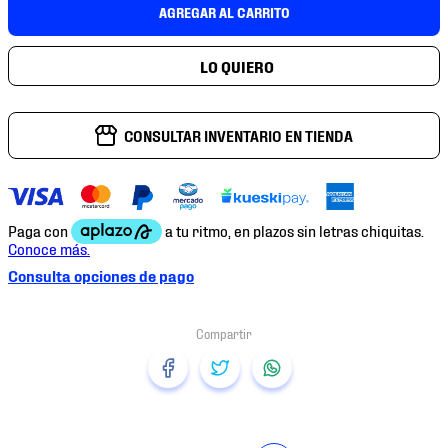
7
.
mochilas
AGREGAR AL CARRITO
8
.
chivas
9
.
tenis niño
10
.
tenis nike
CONSULTAR INVENTARIO EN TIENDA
Consulta opciones de pago