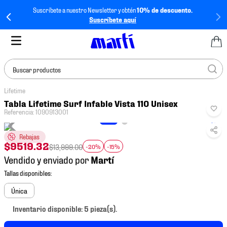
Suscríbete a nuestro Newsletter y obtén
10% de descuento.
Suscríbete aquí
Buscar productos
Lifetime
TÉRMINOS MÁS
Tabla Lifetime Surf Infable Vista 110 Unisex
BUSCADOS
Referencia
:
1090913001
1
.
tenis mujer
Rebajas
2
.
tenis hombre
$
9519
.
32
$
13
,
999
.
00
-20%
-15%
Vendido y enviado por
3
.
tenis
4
.
tenis futbol
Única
5
.
jersey
Inventario disponible: 5 pieza(s).
6
.
mochila