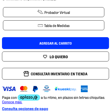
7
.
mochilas
8
.
chivas
Probador Virtual
9
.
tenis niño
Tabla de Medidas
10
.
tenis nike
AGREGAR AL CARRITO
CONSULTAR INVENTARIO EN TIENDA
Consulta opciones de pago