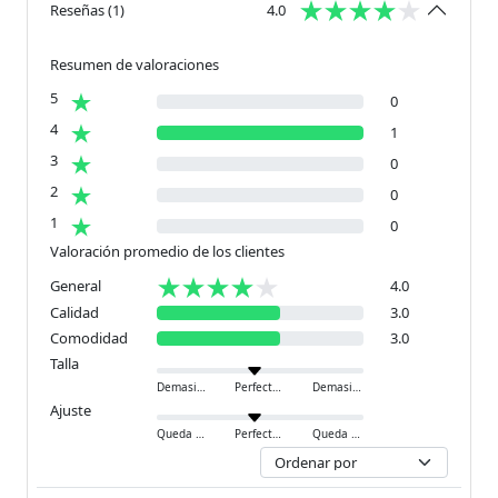
Reseñas
(
1
)
4.0
Resumen de valoraciones
5
0
4
1
3
0
2
0
1
0
Valoración promedio de los clientes
General
4.0
Calidad
3.0
Comodidad
3.0
Talla
Demasiado pequeño
Perfecto
Demasiado grande
Ajuste
Queda ajustado
Perfecto
Queda holgado