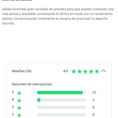
adidas te brinda gran variedad de prendas para que puedas comenzar una
vida activa y saludable, combinando lo último en moda con un rendimiento
óptimo, revolucionando totalmente la manera de practicar tu deporte
favorito.
Reseñas
(
29
)
4.9
Resumen de valoraciones
5
27
4
2
3
0
2
0