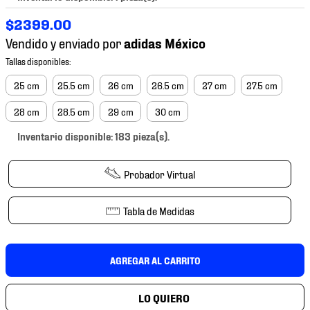
7
.
chivas
$
2399
.
00
8
.
mochilas
Vendido y enviado por
9
.
tenis niño
10
.
tenis nike
25 cm
25.5 cm
26 cm
26.5 cm
27 cm
27.5 cm
28 cm
28.5 cm
29 cm
30 cm
Inventario disponible: 183 pieza(s).
Probador Virtual
Tabla de Medidas
AGREGAR AL CARRITO