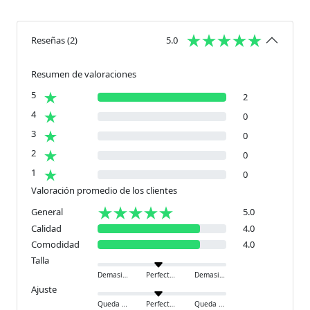
Reseñas
(
2
)
5.0
Resumen de valoraciones
5
2
4
0
3
0
2
0
1
0
Valoración promedio de los clientes
General
5.0
Calidad
4.0
Comodidad
4.0
Talla
Demasiado pequeño
Perfecto
Demasiado grande
Ajuste
Queda ajustado
Perfecto
Queda holgado