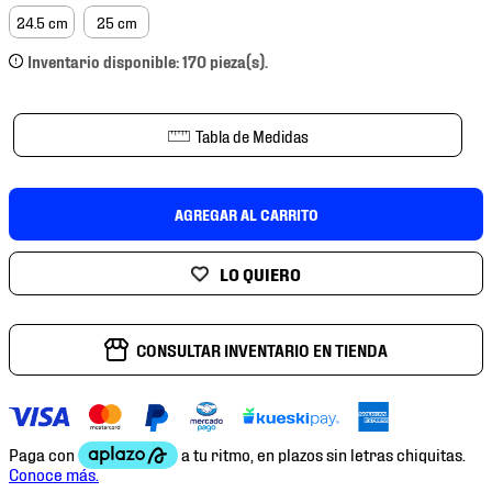
7
.
chivas
24.5 cm
25 cm
8
.
mochilas
Inventario disponible: 170 pieza(s).
9
.
tenis niño
10
.
tenis nike
Tabla de Medidas
AGREGAR AL CARRITO
CONSULTAR INVENTARIO EN TIENDA