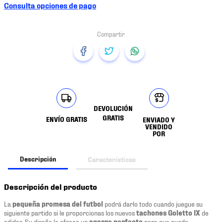
Consulta opciones de pago
DEVOLUCIÓN
GRATIS
ENVÍO GRATIS
ENVIADO Y
VENDIDO
POR
Descripción
Características
Descripción del producto
La
pequeña promesa del futbol
podrá darlo todo cuando juegue su
siguiente partido si le proporcionas los nuevos
tachones
Goletto IX
de
adidas. Su diseño le ofrece un
agarre perfecto
para que pueda