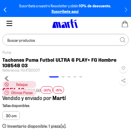
Suscríbete a nuestro Newsletter y obtén
10% de descuento.
Suscríbete aquí
Buscar productos
Puma
TÉRMINOS MÁS
Tachones Puma Futbol ULTRA 6 PLAY+ FG Hombre
BUSCADOS
108548 03
Referencia
:
1104720007
1
.
tenis mujer
2
.
tenis hombre
Rebajas
$
951
.
40
$
1599
.
00
-30%
-15%
Últimas Piezas
3
.
tenis
Vendido y enviado por
4
.
tenis futbol
5
.
jersey
30 cm
6
.
mochila
Inventario disponible: 1 pieza(s).