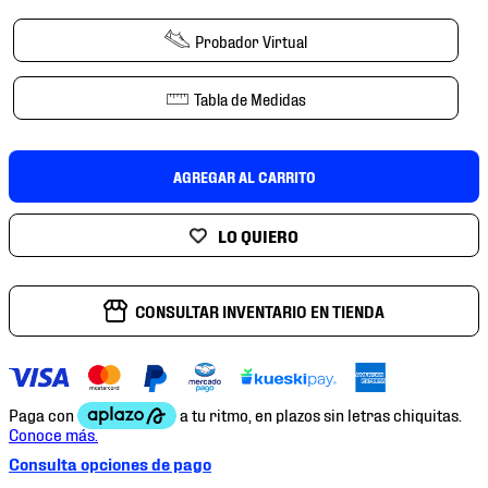
7
.
chivas
Probador Virtual
8
.
mochilas
9
.
tenis niño
Tabla de Medidas
10
.
tenis nike
AGREGAR AL CARRITO
CONSULTAR INVENTARIO EN TIENDA
Consulta opciones de pago