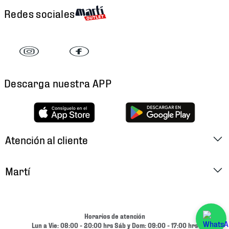
Redes sociales
Descarga nuestra APP
Atención al cliente
Factura Electrónica
Martí
Preguntas Frecuentes
Historia
Métodos de Pago
Ubica tu Tienda
Horarios de atención
Cambios y Devoluciones
Lun a Vie: 08:00 - 20:00 hrs Sáb y Dom: 09:00 - 17:00 hrs