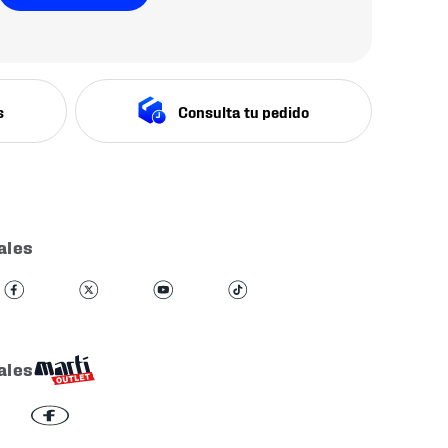
s
Consulta tu pedido
ales
ales