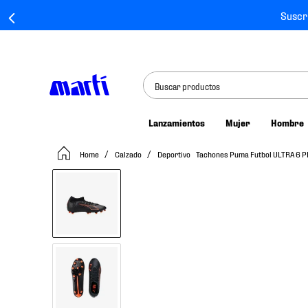
Suscr
Buscar productos
Lanzamientos
Mujer
Hombre
TÉRMINOS MÁS BUSCADOS
Calzado
Deportivo
Tachones Puma Futbol ULTRA 6 
1
.
tenis mujer
2
.
tenis hombre
3
.
tenis
4
.
tenis futbol
5
.
jersey
6
.
mochila
7
.
mochilas