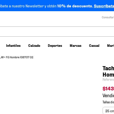
íbete a nuestro Newsletter y obtén
10% de descuento.
Suscríbete
Consulta 
Infantiles
Calzado
Deportes
Marcas
Casual
Mar
PLAY+ FG Hombre 108707 02
Tach
Hom
Referen
$
14
Vendi
25 c