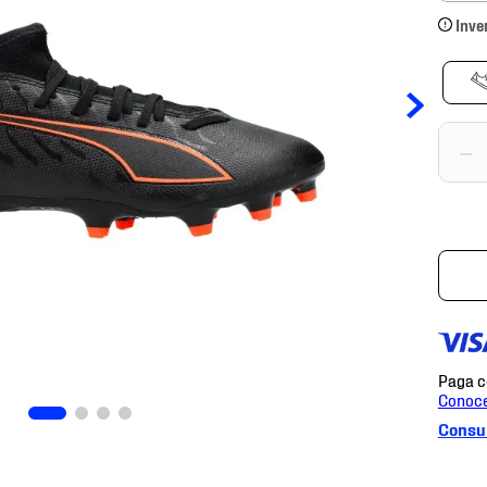
Inve
－
Consul