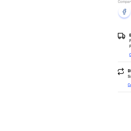
P
P
C
D
Si
C