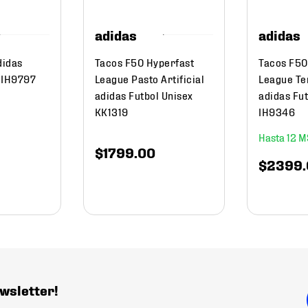
adidas
adidas
didas
Tacos F50 Hyperfast
Tacos F50
 IH9797
League Pasto Artificial
League Te
adidas Futbol Unisex
adidas Fut
KK1319
IH9346
12
$
1799
.
00
$
2399
.
wsletter!