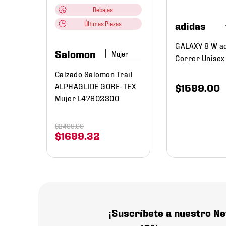
Rebajas
0
adidas
Últimas Piezas
178
.
44
GALAXY 8 W a
Salomon
Mujer
Correr Unisex
Calzado Salomon Trail
ALPHAGLIDE GORE-TEX
$
1599
.
00
Mujer L47802300
$
2499
.
00
$
1699
.
32
¡Suscríbete a nuestro Ne