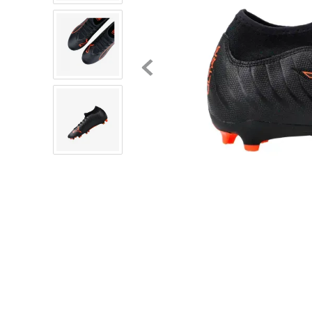
8
.
chivas
9
.
tenis niño
10
.
tenis nike