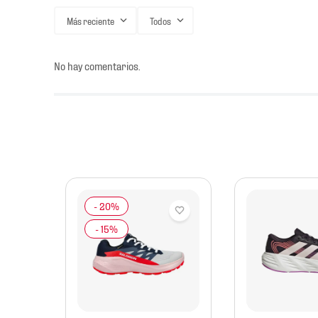
Más reciente
Todos
No hay comentarios.
s
mbre
rail X