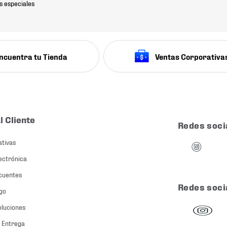
s especiales
ncuentra tu Tienda
Ventas Corporativa
l Cliente
Redes soci
ativas
ectrónica
cuentes
Redes soci
go
oluciones
 Entrega