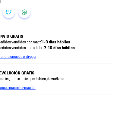
ENVÍO GRATIS
edidos vendidos por martí
1-3 días hábiles
edidos vendidos por adidas
7-10 días hábiles
ondiciones de entrega
EVOLUCIÓN GRATIS
 no te gusta o no te queda bien, devuélvelo
onoce más información