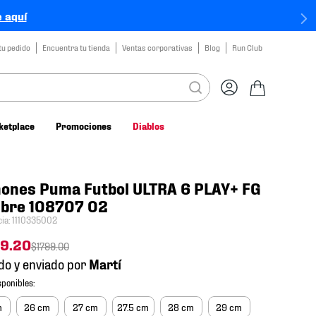
 aquí
tu pedido
Encuentra tu tienda
Ventas corporativas
Blog
Run Club
ketplace
Promociones
Diablos
ones Puma Futbol ULTRA 6 PLAY+ FG
bre 108707 02
cia
:
1110335002
39
.
20
$
1799
.
00
do y enviado por
m
26 cm
27 cm
27.5 cm
28 cm
29 cm