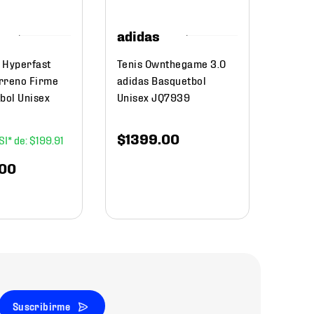
adidas
$
6999
.
$
55
 Hyperfast
Tenis Ownthegame 3.0
rreno Firme
adidas Basquetbol
bol Unisex
Unisex JQ7939
$
1399
.
00
$
199
.
91
00
Suscribirme