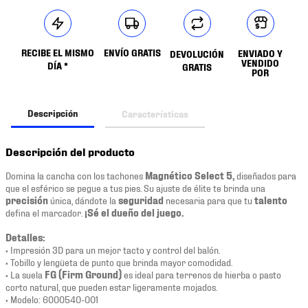
RECIBE EL MISMO
ENVÍO GRATIS
ENVIADO Y
DEVOLUCIÓN
VENDIDO
DÍA *
GRATIS
POR
Descripción
Características
Descripción del producto
Domina la cancha con los tachones
Magnético Select 5,
diseñados para
que el esférico se pegue a tus pies. Su ajuste de élite te brinda una
precisión
única, dándote la
seguridad
necesaria para que tu
talento
defina el marcador.
¡Sé el dueño del juego.
Detalles:
• Impresión 3D para un mejor tacto y control del balón.
• Tobillo y lengüeta de punto que brinda mayor comodidad.
• La suela
FG (Firm Ground)
es ideal para terrenos de hierba o pasto
corto natural, que pueden estar ligeramente mojados.
• Modelo: 6000540-001