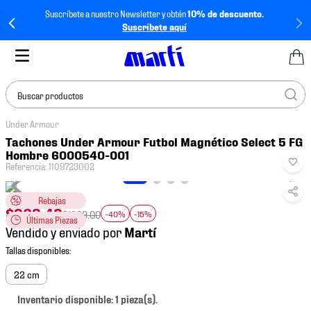
Suscríbete a nuestro Newsletter y obtén
10% de descuento.
Suscríbete aquí
Buscar productos
Under Armour
TÉRMINOS MÁS
Tachones Under Armour Futbol Magnético Select 5 FG
BUSCADOS
Hombre 6000540-001
Referencia
:
1109723002
1
.
tenis mujer
2
.
tenis hombre
Rebajas
$
968
.
49
$
1899
.
00
-40%
-15%
Últimas Piezas
3
.
tenis
Vendido y enviado por
4
.
tenis futbol
5
.
jersey
22 cm
6
.
mochila
Inventario disponible: 1 pieza(s).