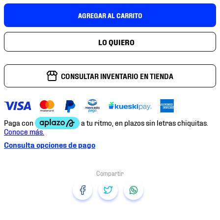
7
.
chivas
AGREGAR AL CARRITO
8
.
mochilas
9
.
tenis niño
10
.
tenis nike
CONSULTAR INVENTARIO EN TIENDA
Consulta opciones de pago