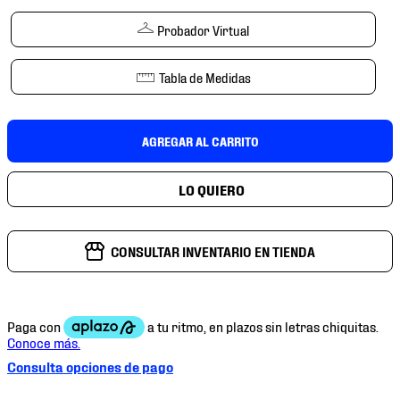
7
.
mochilas
Probador Virtual
8
.
chivas
9
.
tenis niño
Tabla de Medidas
10
.
tenis nike
AGREGAR AL CARRITO
CONSULTAR INVENTARIO EN TIENDA
Consulta opciones de pago