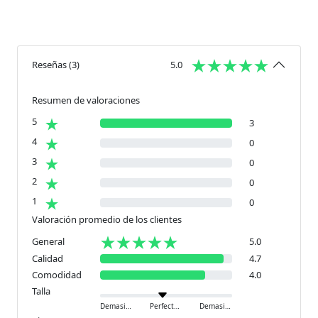
Reseñas
(
3
)
5.0
Resumen de valoraciones
5
3
4
0
3
0
2
0
1
0
Valoración promedio de los clientes
General
5.0
Calidad
4.7
Comodidad
4.0
Talla
Demasiado pequeño
Perfecto
Demasiado grande