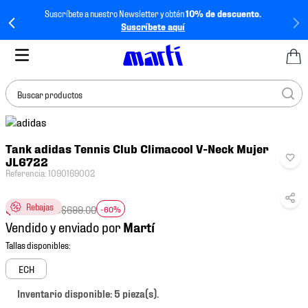
Suscríbete a nuestro Newsletter y obtén
10% de descuento.
Suscríbete aquí
Buscar productos
TÉRMINOS MÁS
Tank adidas Tennis Club Climacool V-Neck Mujer
BUSCADOS
JL6722
1
.
tenis mujer
Referencia
:
1090169002
2
.
tenis hombre
$
279
.
60
Rebajas
$
699
.
00
-60%
3
.
tenis
Vendido y enviado por
4
.
tenis futbol
5
.
mochila
ECH
6
.
jersey
Inventario disponible: 5 pieza(s).