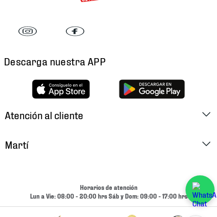
Descarga nuestra APP
Atención al cliente
Factura Electrónica
Martí
Preguntas Frecuentes
Historia
Métodos de Pago
Ubica tu Tienda
Horarios de atención
Cambios y Devoluciones
Lun a Vie: 08:00 - 20:00 hrs Sáb y Dom: 09:00 - 17:00 hrs
Aviso de Privacidad
Contacto