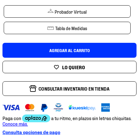
7
.
mochilas
Probador Virtual
8
.
chivas
9
.
tenis niño
Tabla de Medidas
10
.
tenis nike
AGREGAR AL CARRITO
CONSULTAR INVENTARIO EN TIENDA
Consulta opciones de pago