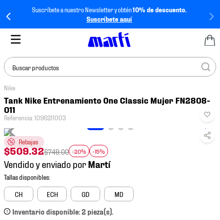
Suscríbete a nuestro Newsletter y obtén
10% de descuento.
Suscríbete aquí
Buscar productos
Nike
TÉRMINOS MÁS
Tank Nike Entrenamiento One Classic Mujer FN2808-
BUSCADOS
011
Referencia
:
1096211003
1
.
tenis mujer
2
.
tenis hombre
Rebajas
$
509
.
32
$
749
.
00
-20%
-15%
3
.
tenis
Vendido y enviado por
4
.
tenis futbol
5
.
jersey
CH
ECH
GD
MD
6
.
mochila
Inventario disponible: 2 pieza(s).