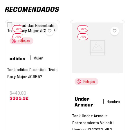
RECOMENDADOS
Rebajas
adidas
Mujer
Tank adidas Essentials Train
Boxy Mujer JC9557
Rebajas
$
449
.
00
$
305
.
32
Under
Hombre
Armour
Tank Under Armour
Entrenamiento Velociti
Hombre 1327972-452