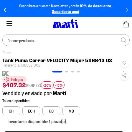
Suscríbete a nuestro Newsletter y obtén
10% de descuento.
Suscríbete aquí
Buscar productos
Puma
TÉRMINOS MÁS
Tank Puma Correr VELOCITY Mujer 526843 02
BUSCADOS
Referencia
:
1085521002
1
.
tenis mujer
Rebajas
2
.
tenis hombre
$
407
.
32
$
599
.
00
-20%
-15%
Vendido y enviado por
3
.
tenis
4
.
tenis futbol
CH
ECH
GD
MD
5
.
mochila
Inventario disponible: 1 pieza(s).
6
.
jersey