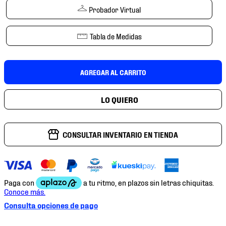
7
.
mochilas
Probador Virtual
8
.
tenis niño
Tabla de Medidas
9
.
chivas
10
.
tenis nike
AGREGAR AL CARRITO
CONSULTAR INVENTARIO EN TIENDA
Consulta opciones de pago