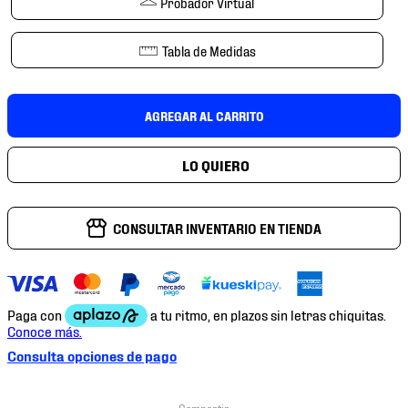
Probador Virtual
7
.
mochilas
8
.
chivas
Tabla de Medidas
9
.
tenis niño
10
.
tenis nike
AGREGAR AL CARRITO
CONSULTAR INVENTARIO EN TIENDA
Consulta opciones de pago