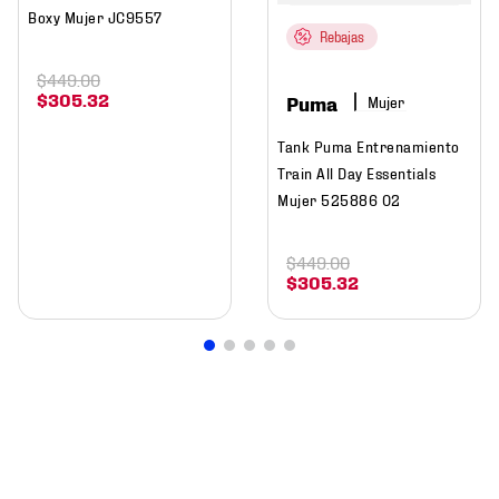
Boxy Mujer JC9557
Rebajas
$
449
.
00
$
305
.
32
Puma
Mujer
Tank Puma Entrenamiento
Train All Day Essentials
Mujer 525886 02
$
449
.
00
$
305
.
32