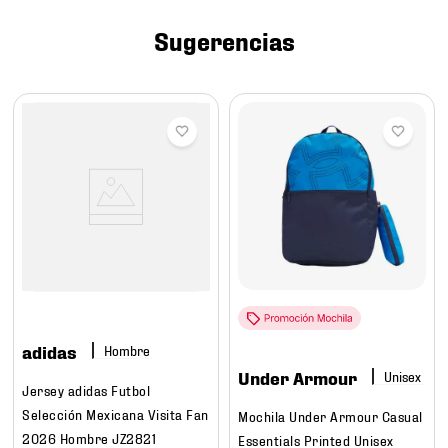
7
.
mochilas
Sugerencias
8
.
chivas
9
.
tenis niño
10
.
tenis nike
adidas
Hombre
Under Armour
Jersey adidas Futbol
Selección Mexicana Visita Fan
Mochila Under Armour Casual
2026 Hombre JZ2821
Essentials Printed Unisex