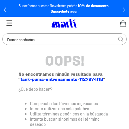
Suscríbete a nuestro Newsletter y obtén
10% de descuento.
Suscríbete aquí
Buscar productos
OOPS!
TÉRMINOS MÁS
BUSCADOS
1
.
tenis mujer
No encontramos ningún resultado para
"
tank-puma-entrenamiento-1127974118
"
2
.
tenis hombre
¿Qué debo hacer?
3
.
tenis
4
.
tenis futbol
Comprueba los términos ingresados
Intenta utilizar una sola palabra
5
.
jersey
Utiliza términos genéricos en la búsqueda
Intenta buscar sinónimos del término
6
.
mochila
deseado