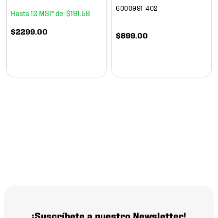
6000991-402
12
$
191
.
58
$
2299
.
00
$
899
.
00
¡Suscríbete a nuestro Newsletter!