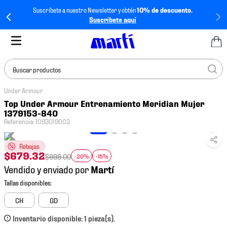
Suscríbete a nuestro Newsletter y obtén
10% de descuento.
Suscríbete aquí
Buscar productos
Under Armour
TÉRMINOS MÁS
Top Under Armour Entrenamiento Meridian Mujer
BUSCADOS
1379153-840
Referencia
:
1093019002
1
.
tenis mujer
2
.
tenis hombre
Rebajas
$
679
.
32
$
999
.
00
-20%
-15%
3
.
tenis
Vendido y enviado por
4
.
tenis futbol
5
.
mochila
CH
GD
6
.
jersey
Inventario disponible: 1 pieza(s).