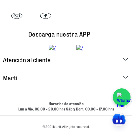
Descarga nuestra APP
Atención al cliente
Factura Electrónica
Martí
Preguntas Frecuentes
Historia
Métodos de Pago
Ubica tu Tienda
Horarios de atención
Cambios y Devoluciones
Lun a Vie: 08:00 - 20:00 hrs Sáb y Dom: 09:00 - 17:00 hrs
Aviso de Privacidad
Contacto
Términos y Condiciones
© 2021 Martí. All rights reserved.