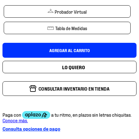
7
.
mochilas
Probador Virtual
8
.
tenis niño
9
.
chivas
Tabla de Medidas
10
.
tenis nike
AGREGAR AL CARRITO
CONSULTAR INVENTARIO EN TIENDA
Consulta opciones de pago