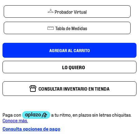
7
.
chivas
Probador Virtual
8
.
mochilas
9
.
tenis niño
Tabla de Medidas
10
.
tenis nike
AGREGAR AL CARRITO
CONSULTAR INVENTARIO EN TIENDA
Consulta opciones de pago