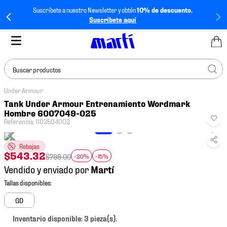
Suscríbete a nuestro Newsletter y obtén
10% de descuento.
Suscríbete aquí
Buscar productos
Under Armour
TÉRMINOS MÁS
Tank Under Armour Entrenamiento Wordmark
BUSCADOS
Hombre 6007049-025
Referencia
:
1102504002
1
.
tenis mujer
2
.
tenis hombre
Rebajas
$
543
.
32
$
799
.
00
-20%
-15%
3
.
tenis
Vendido y enviado por
4
.
jersey
5
.
tenis futbol
GD
6
.
mochila
Inventario disponible: 3 pieza(s).