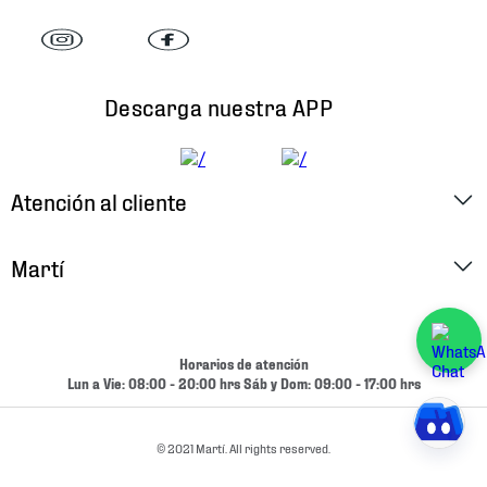
Descarga nuestra APP
Atención al cliente
Factura Electrónica
Martí
Preguntas Frecuentes
Historia
Métodos de Pago
Ubica tu Tienda
Horarios de atención
Cambios y Devoluciones
Lun a Vie: 08:00 - 20:00 hrs Sáb y Dom: 09:00 - 17:00 hrs
Aviso de Privacidad
Contacto
Términos y Condiciones
© 2021 Martí. All rights reserved.
Condiciones de Entrega