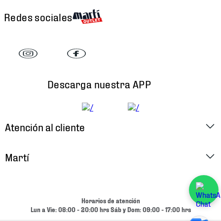
Redes sociales
Descarga nuestra APP
Atención al cliente
Factura Electrónica
Martí
Preguntas Frecuentes
Historia
Métodos de Pago
Ubica tu Tienda
Horarios de atención
Cambios y Devoluciones
Lun a Vie: 08:00 - 20:00 hrs Sáb y Dom: 09:00 - 17:00 hrs
Aviso de Privacidad