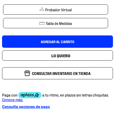
7
.
mochilas
Probador Virtual
8
.
chivas
9
.
tenis niño
Tabla de Medidas
10
.
tenis nike
AGREGAR AL CARRITO
CONSULTAR INVENTARIO EN TIENDA
Consulta opciones de pago