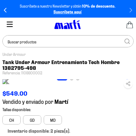
Suscríbete a nuestro Newsletter y obtén
10% de descuento.
Suscríbete aquí
Buscar productos
Under Armour
TÉRMINOS MÁS
Tank Under Armour Entrenamiento Tech Hombre
BUSCADOS
1382795-498
Referencia
:
1108800002
1
.
tenis mujer
2
.
tenis hombre
$
549
.
00
3
.
tenis
Vendido y enviado por
4
.
tenis futbol
5
.
jersey
CH
GD
MD
6
.
mochila
Inventario disponible: 2 pieza(s).