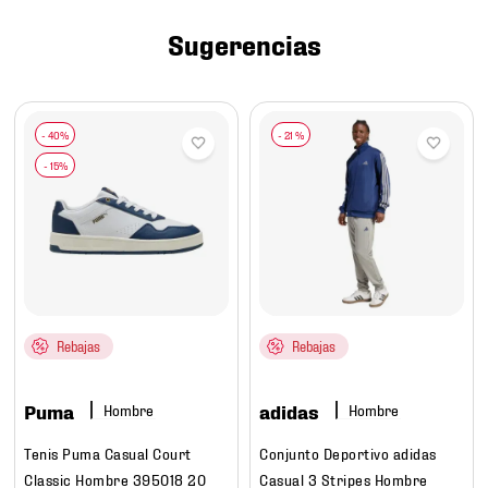
7
.
mochilas
Sugerencias
8
.
chivas
9
.
tenis niño
10
.
tenis nike
-
21 %
Rebajas
Rebajas
Puma
adidas
Hombre
Hombre
Tenis Puma Casual Court
Conjunto Deportivo adidas
Classic Hombre 395018 20
Casual 3 Stripes Hombre