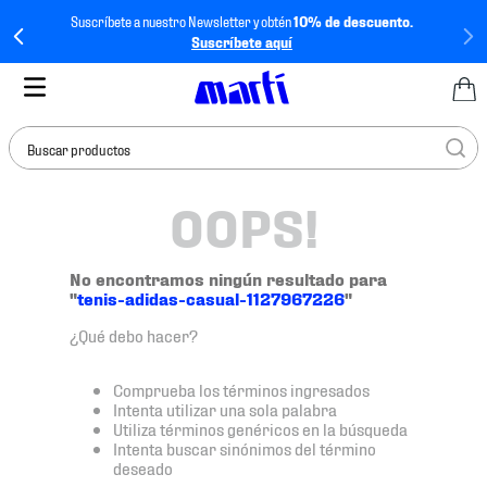
Suscríbete a nuestro Newsletter y obtén
10% de descuento.
Suscríbete aquí
Buscar productos
OOPS!
TÉRMINOS MÁS
BUSCADOS
1
.
tenis mujer
No encontramos ningún resultado para
"
tenis-adidas-casual-1127967226
"
2
.
tenis hombre
¿Qué debo hacer?
3
.
tenis
4
.
tenis futbol
Comprueba los términos ingresados
Intenta utilizar una sola palabra
5
.
jersey
Utiliza términos genéricos en la búsqueda
Intenta buscar sinónimos del término
6
.
mochila
deseado