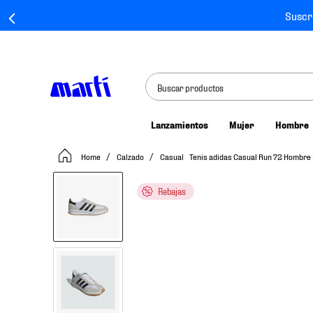
Suscr
Buscar productos
Lanzamientos
Mujer
Hombre
TÉRMINOS MÁS BUSCADOS
Calzado
Casual
Tenis adidas Casual Run 72 Hombre
1
.
tenis mujer
2
.
tenis hombre
Rebajas
3
.
tenis
4
.
tenis futbol
5
.
jersey
6
.
mochila
7
.
mochilas