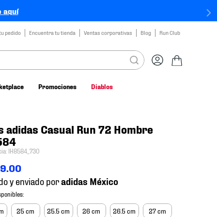
 aquí
tu pedido
Encuentra tu tienda
Ventas corporativas
Blog
Run Club
ketplace
Promociones
Diablos
s adidas Casual Run 72 Hombre
584
cia
:
IH8584_730
49
.
00
do y enviado por
cm
25 cm
25.5 cm
26 cm
26.5 cm
27 cm