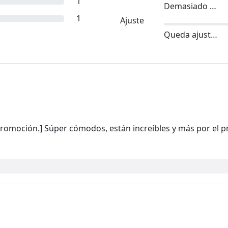
1
Demasiado pequeño
1
Ajuste
Queda ajustado
romoción.] Súper cómodos, están increíbles y más por el p