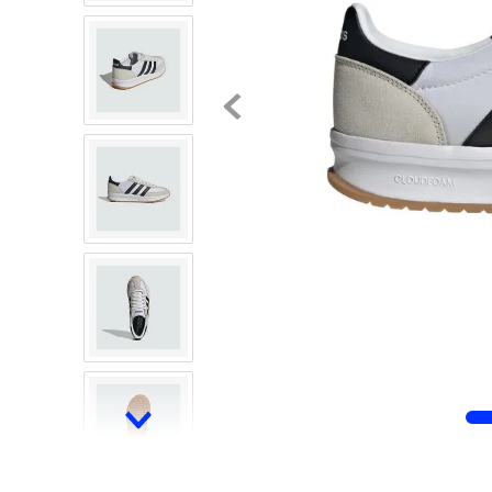
8
.
chivas
9
.
tenis niño
10
.
tenis nike