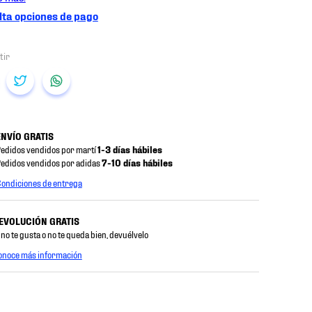
ta opciones de pago
ENVÍO GRATIS
edidos vendidos por martí
1-3 días hábiles
edidos vendidos por adidas
7-10 días hábiles
ondiciones de entrega
EVOLUCIÓN GRATIS
 no te gusta o no te queda bien, devuélvelo
onoce más información