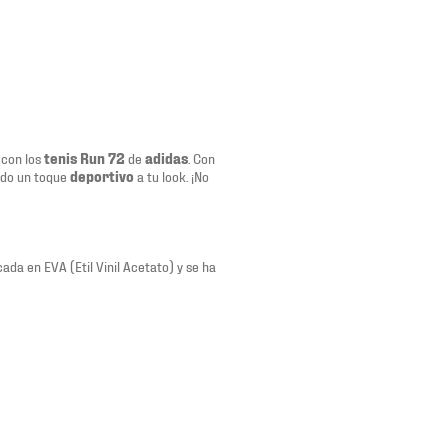
 con los
tenis Run 72
de
adidas
. Con
ndo un toque
deportivo
a tu look. ¡No
ada en EVA (Etil Vinil Acetato) y se ha