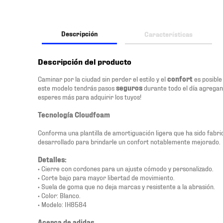
Descripción
Características
Descripción del producto
Caminar por la ciudad sin perder el estilo y el
confort
es posible
este modelo tendrás pasos
seguros
durante todo el día agrega
esperes más para adquirir los tuyos!
Tecnología Cloudfoam
Conforma una plantilla de amortiguación ligera que ha sido fabric
desarrollado para brindarle un confort notablemente mejorado.
Detalles:
• Cierre con cordones para un ajuste cómodo y personalizado.
• Corte bajo para mayor libertad de movimiento.
• Suela de goma que no deja marcas y resistente a la abrasión.
• Color: Blanco.
• Modelo: IH8584
Acerca de adidas