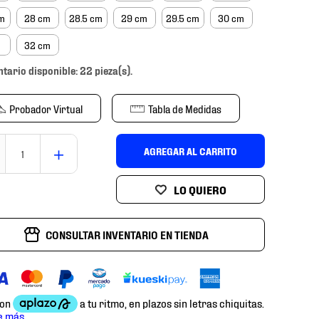
cm
28 cm
28.5 cm
29 cm
29.5 cm
30 cm
m
32 cm
ntario disponible: 22 pieza(s).
Probador Virtual
Tabla de Medidas
＋
AGREGAR AL CARRITO
CONSULTAR INVENTARIO EN TIENDA