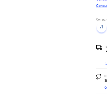
Consul
P
P
C
D
Si
C