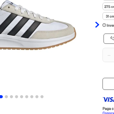
27.5 
31 c
Inve
－