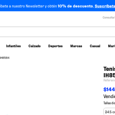
íbete a nuestro Newsletter y obtén
10% de descuento.
Suscríbete
Consulta 
Infantiles
Calzado
Deportes
Marcas
Casual
Mar
 IH8584
Teni
IH8
Referen
$
14
Vendi
24.5 