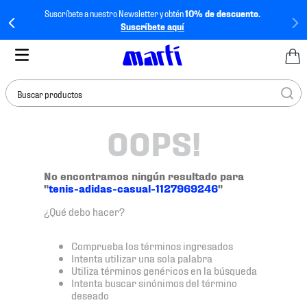
Suscríbete a nuestro Newsletter y obtén
10% de descuento.
Suscríbete aquí
Buscar productos
OOPS!
TÉRMINOS MÁS
BUSCADOS
1
.
tenis mujer
No encontramos ningún resultado para
"
tenis-adidas-casual-1127969246
"
2
.
tenis hombre
¿Qué debo hacer?
3
.
tenis
4
.
tenis futbol
Comprueba los términos ingresados
Intenta utilizar una sola palabra
5
.
jersey
Utiliza términos genéricos en la búsqueda
Intenta buscar sinónimos del término
6
.
mochila
deseado