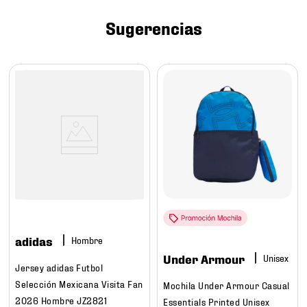
7
.
mochilas
Sugerencias
8
.
chivas
9
.
tenis niño
10
.
tenis nike
adidas
Hombre
Under Armour
Jersey adidas Futbol
Selección Mexicana Visita Fan
Mochila Under Armour Casual
2026 Hombre JZ2821
Essentials Printed Unisex