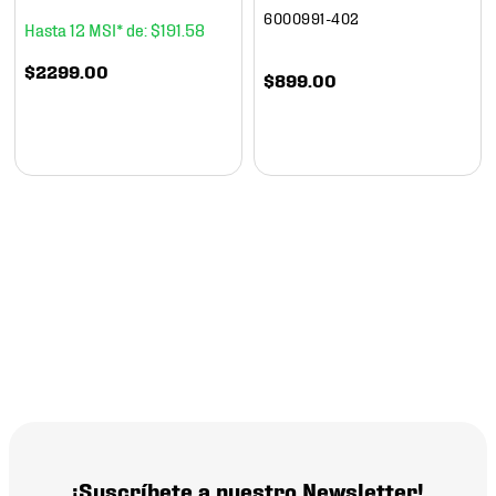
6000991-402
12
$
191
.
58
$
2299
.
00
$
899
.
00
¡Suscríbete a nuestro Newsletter!