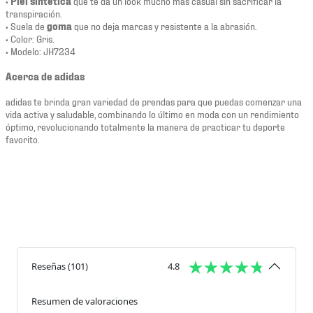
•
Piel sintética
que te da un look mucho más casual sin sacrificar la
transpiración.
• Suela de
goma
que no deja marcas y resistente a la abrasión.
• Color: Gris.
• Modelo: JH7234
Acerca de adidas
adidas te brinda gran variedad de prendas para que puedas comenzar una
vida activa y saludable, combinando lo último en moda con un rendimiento
óptimo, revolucionando totalmente la manera de practicar tu deporte
favorito.
Reseñas
(
101
)
4.8
Resumen de valoraciones