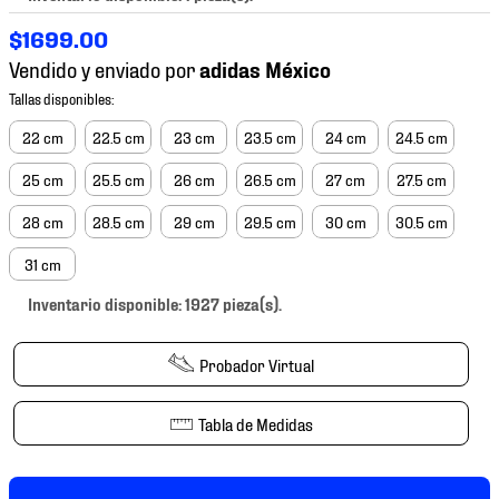
7
.
mochilas
$
1699
.
00
8
.
chivas
Vendido y enviado por
9
.
tenis niño
10
.
tenis nike
22 cm
22.5 cm
23 cm
23.5 cm
24 cm
24.5 cm
25 cm
25.5 cm
26 cm
26.5 cm
27 cm
27.5 cm
28 cm
28.5 cm
29 cm
29.5 cm
30 cm
30.5 cm
31 cm
Inventario disponible: 1927 pieza(s).
Probador Virtual
Tabla de Medidas