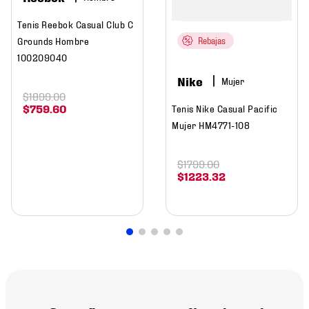
Tenis Reebok Casual Club C
Grounds Hombre
Rebajas
100209040
Nike
Mujer
$
1899
.
00
$
759
.
60
Tenis Nike Casual Pacific
Mujer HM4771-108
$
1799
.
00
$
1223
.
32