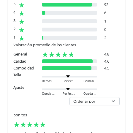
5
92
4
6
3
1
2
0
1
2
Valoración promedio de los clientes
General
4.8
Calidad
4.6
Comodidad
4.5
Talla
Demasiado pequeño
Perfecto
Demasiado grande
Ajuste
Queda ajustado
Perfecto
Queda holgado
bonitos