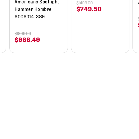
Americano Spotlight
$
1499
.
00
$
749
.
50
Hammer Hombre
6006214-389
$
1899
.
00
$
968
.
49