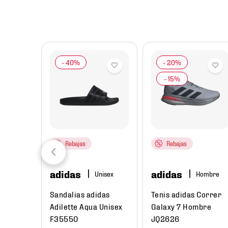
8
.
chivas
9
.
tenis niño
10
.
tenis nike
Rebajas
Rebajas
adidas
adidas
re
Hombre
ual
Sandalias adidas
Tenis adidas Correr
Low Next
Adilette Aqua Unisex
Galaxy 7 Hombre
e
F35550
JQ2626