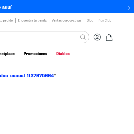
 aquí
tu pedido
Encuentra tu tienda
Ventas corporativas
Blog
Run Club
ketplace
Promociones
Diablos
idas-casual-1127975664
"