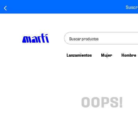
Suscr
Buscar productos
Lanzamientos
Mujer
Hombre
TÉRMINOS MÁS BUSCADOS
1
.
tenis mujer
2
.
tenis hombre
3
.
tenis
OOPS!
4
.
tenis futbol
5
.
mochila
6
.
jersey
7
.
mochilas