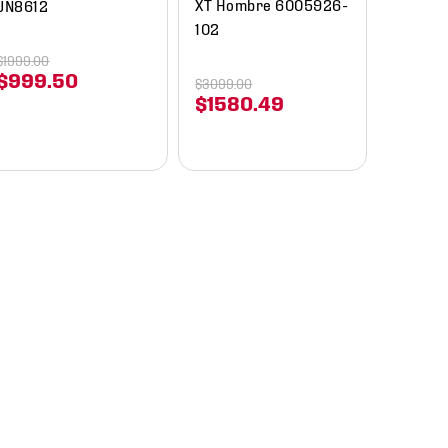
XT Hombre 6005926-
JN8612
102
$
1999
.
00
$
999
.
50
$
3099
.
00
$
1580
.
49